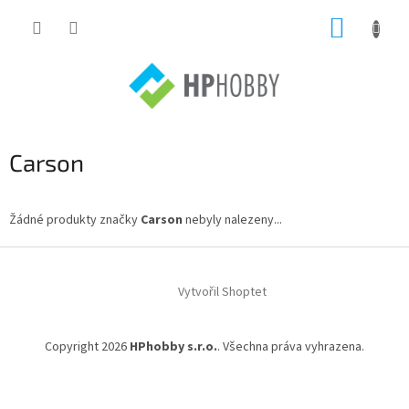
Přejít
NÁKUP
na
obsah
KOŠÍK
Carson
Žádné produkty značky
Carson
nebyly nalezeny...
Z
á
Vytvořil Shoptet
p
a
t
Copyright 2026
HPhobby s.r.o.
. Všechna práva vyhrazena.
í