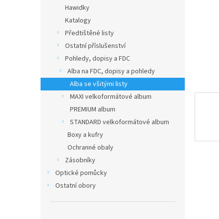
n
Hawidky
e
Katalogy
l
Předtištěné listy
Ostatní příslušenství
Pohledy, dopisy a FDC
Alba na FDC, dopisy a pohledy
Alba se všitými listy
MAXI velkoformátové album
PREMIUM album
STANDARD velkoformátové album
Boxy a kufry
Ochranné obaly
Zásobníky
Optické pomůcky
Ostatní obory