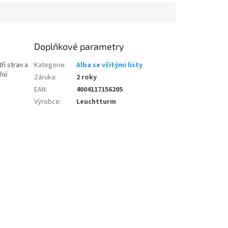
Doplňkové parametry
ří stran a
Kategorie
:
Alba se všitými listy
řní
Záruka
:
2 roky
EAN
:
4004117156205
Výrobce
:
Leuchtturm