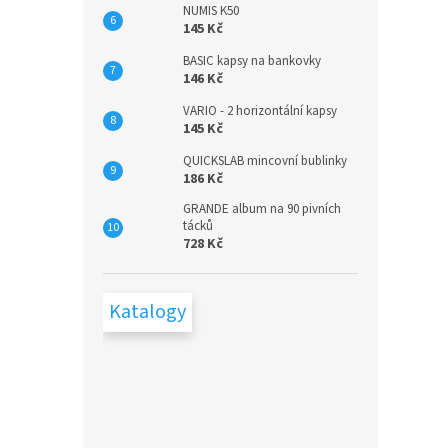
NUMIS K50
145 Kč
BASIC kapsy na bankovky
146 Kč
VARIO - 2 horizontální kapsy
145 Kč
QUICKSLAB mincovní bublinky
186 Kč
GRANDE album na 90 pivních
tácků
728 Kč
Katalogy