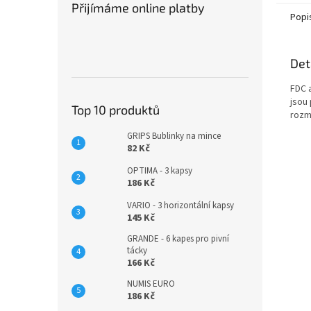
Přijímáme online platby
Popi
Det
FDC a
jsou
Top 10 produktů
rozm
GRIPS Bublinky na mince
82 Kč
OPTIMA - 3 kapsy
186 Kč
VARIO - 3 horizontální kapsy
145 Kč
GRANDE - 6 kapes pro pivní
tácky
166 Kč
NUMIS EURO
186 Kč