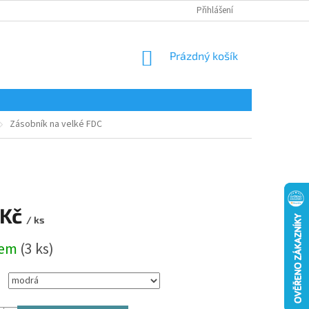
Přihlášení
NÁKUPNÍ
Prázdný košík
KOŠÍK
Zásobník na velké FDC
 Kč
/ ks
dem
(3 ks)