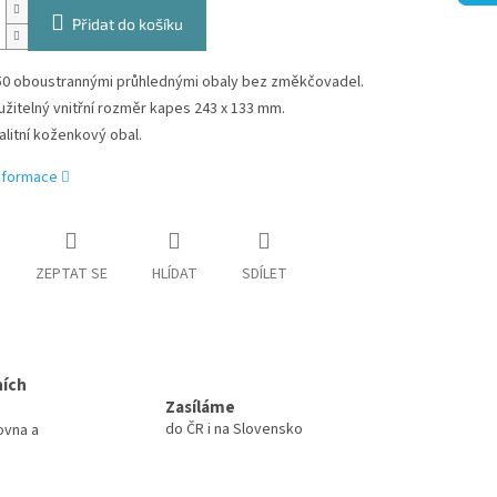
Přidat do košíku
50 oboustrannými průhlednými obaly bez změkčovadel.
užitelný vnitřní rozměr kapes 243 x 133 mm.
alitní koženkový obal.
informace
ZEPTAT SE
HLÍDAT
SDÍLET
ních
Zasíláme
do ČR i na Slovensko
ovna a