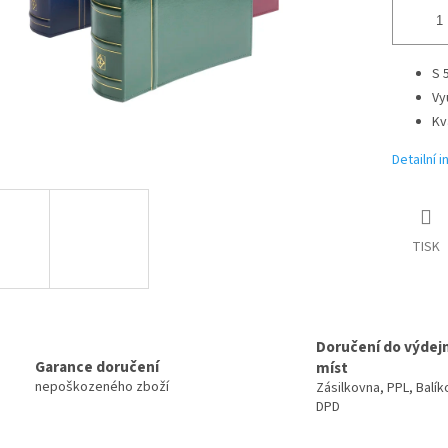
S 
Vy
Kv
Detailní 
TISK
Doručení do výdej
Garance doručení
míst
nepoškozeného zboží
Zásilkovna, PPL, Balík
DPD