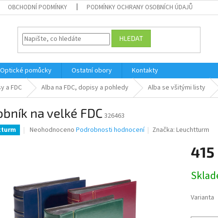
OBCHODNÍ PODMÍNKY
PODMÍNKY OCHRANY OSOBNÍCH ÚDAJŮ
HLEDAT
Optické pomůcky
Ostatní obory
Kontakty
sy a FDC
Alba na FDC, dopisy a pohledy
Alba se všitými listy
bník na velké FDC
326463
Průměrné
Neohodnoceno
Podrobnosti hodnocení
Značka:
Leuchtturm
tturm
hodnocení
produktu
415
je
0,0
Měrná
Skla
z
cena:
5
hvězdiček.
Varianta