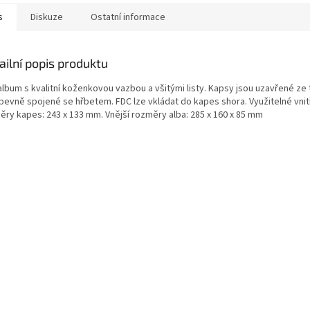
s
Diskuze
Ostatní informace
ailní popis produktu
lbum s kvalitní koženkovou vazbou a všitými listy. Kapsy jsou uzavřené ze t
 pevně spojené se hřbetem. FDC lze vkládat do kapes shora. Využitelné vnit
ěry kapes: 243 x 133 mm. Vnější rozměry alba: 285 x 160 x 85 mm