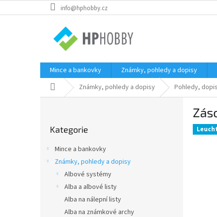
Přejít
info@hphobby.cz
na
obsah
Mince a bankovky
Známky, pohledy a dopisy
Domů
Známky, pohledy a dopisy
Pohledy, dopi
P
Záso
o
Přeskočit
s
Kategorie
kategorie
Leuch
t
r
Mince a bankovky
a
Známky, pohledy a dopisy
n
Albové systémy
n
í
Alba a albové listy
p
Alba na nálepní listy
a
Alba na známkové archy