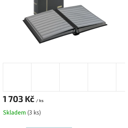
1 703 Kč
/ ks
Měrná
Skladem
(3 ks)
cena: