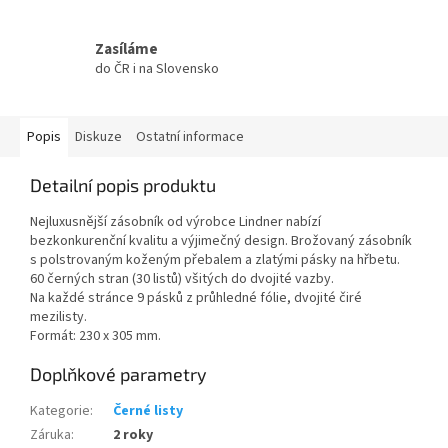
Zasíláme
do ČR i na Slovensko
Popis
Diskuze
Ostatní informace
Detailní popis produktu
Nejluxusnější zásobník od výrobce Lindner nabízí
bezkonkurenční kvalitu a výjimečný design. Brožovaný zásobník
s polstrovaným koženým přebalem a zlatými pásky na hřbetu.
60 černých stran (30 listů) všitých do dvojité vazby.
Na každé stránce 9 pásků z průhledné fólie, dvojité čiré
mezilisty.
Formát: 230 x 305 mm.
Doplňkové parametry
Kategorie
:
Černé listy
Záruka
:
2 roky