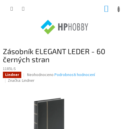
Přejít
NÁKUP
na
obsah
KOŠÍK
Zásobník ELEGANT LEDER - 60
černých stran
1185L-S
Průměrné
Neohodnoceno
Podrobnosti hodnocení
Lindner
hodnocení
Značka:
Lindner
produktu
je
0,0
z
5
hvězdiček.