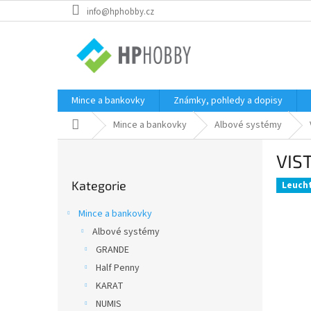
Přejít
info@hphobby.cz
na
obsah
Mince a bankovky
Známky, pohledy a dopisy
Domů
Mince a bankovky
Albové systémy
P
VIS
o
Přeskočit
s
Kategorie
kategorie
Leuch
t
r
Mince a bankovky
a
Albové systémy
n
GRANDE
n
í
Half Penny
p
KARAT
a
NUMIS