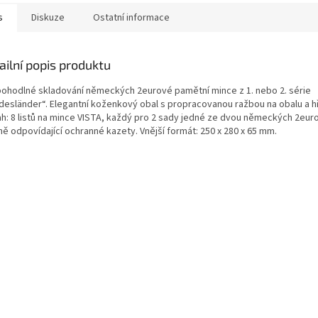
s
Diskuze
Ostatní informace
ailní popis produktu
pohodlné skladování německých 2eurové pamětní mince z 1. nebo 2. série
desländer“. Elegantní koženkový obal s propracovanou ražbou na obalu a h
h: 8 listů na mince VISTA, každý pro 2 sady jedné ze dvou německých 2euro
ě odpovídající ochranné kazety. Vnější formát: 250 x 280 x 65 mm.