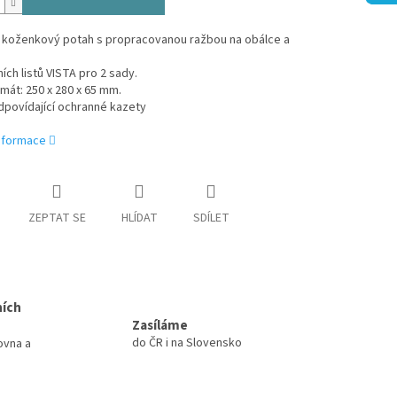
í koženkový potah s propracovanou ražbou na obálce a
ích listů VISTA pro 2 sady.
rmát: 250 x 280 x 65 mm.
dpovídající ochranné kazety
informace
ZEPTAT SE
HLÍDAT
SDÍLET
ních
Zasíláme
do ČR i na Slovensko
ovna a