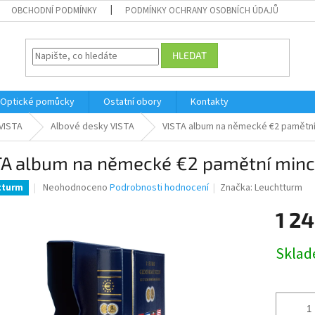
OBCHODNÍ PODMÍNKY
PODMÍNKY OCHRANY OSOBNÍCH ÚDAJŮ
HLEDAT
Optické pomůcky
Ostatní obory
Kontakty
VISTA
Albové desky VISTA
VISTA album na německé €2 pamětn
TA album na německé €2 pamětní min
Průměrné
Neohodnoceno
Podrobnosti hodnocení
Značka:
Leuchtturm
tturm
hodnocení
produktu
1 2
je
0,0
Měrná
Skla
z
cena:
5
hvězdiček.