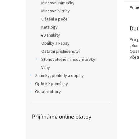
Mincovní rámečky
Popi
Mincovní vitríny
Čištění a péče
Katalogy
Det
€0 anuláty
Pro 
Obálky a kapsy
„Bun
Obsa
Ostatní příslušenství
Včetn
Stohovatelné mincovní prvky
Váhy
Známky, pohledy a dopisy
Optické pomůcky
Ostatní obory
Přijímáme online platby