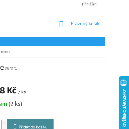
Přihlášení
NÁKUPNÍ
Prázdný košík
KOŠÍK
í mince
ce
367371
48 Kč
/ ks
dem
(2 ks)
Přidat do košíku