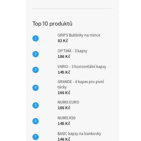
Top 10 produktů
GRIPS Bublinky na mince
82 Kč
OPTIMA - 3 kapsy
186 Kč
VARIO - 3 horizontální kapsy
145 Kč
GRANDE - 6 kapes pro pivní
tácky
166 Kč
NUMIS EURO
186 Kč
NUMIS K50
145 Kč
BASIC kapsy na bankovky
146 Kč