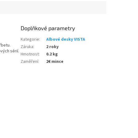
Doplňkové parametry
Kategorie
:
Albové desky VISTA
řbetu.
Záruka
:
2 roky
vých sérií.
Hmotnost
:
0.2 kg
Zaměření
:
2€ mince