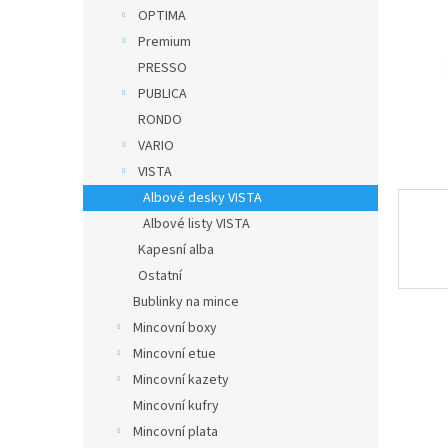
n
OPTIMA
e
Premium
l
PRESSO
PUBLICA
RONDO
VARIO
VISTA
Albové desky VISTA
Albové listy VISTA
Kapesní alba
Ostatní
Bublinky na mince
Mincovní boxy
Mincovní etue
Mincovní kazety
Mincovní kufry
Mincovní plata