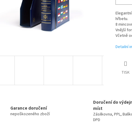
Elegantn
hřbetu.
8 mincovn
Vnější fo
Včetně o
Detailní 
TISK
Doručení do výdej
Garance doručení
míst
nepoškozeného zboží
Zásilkovna, PPL, Balík
DPD