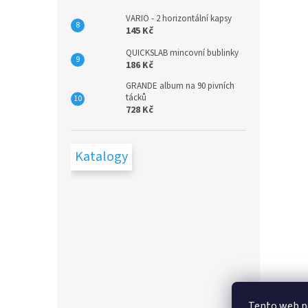
VARIO - 2 horizontální kapsy
145 Kč
QUICKSLAB mincovní bublinky
186 Kč
GRANDE album na 90 pivních
tácků
728 Kč
Katalogy
Tento web p