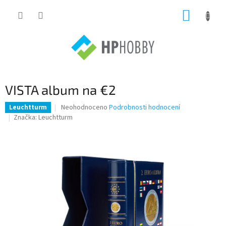
Přejít
NÁKUP
na
obsah
KOŠÍK
VISTA album na €2
Průměrné
Neohodnoceno
Podrobnosti hodnocení
Leuchtturm
hodnocení
Značka:
Leuchtturm
produktu
je
0,0
z
5
hvězdiček.