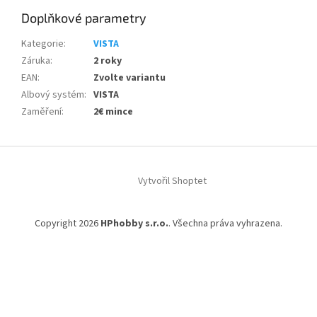
Doplňkové parametry
Kategorie
:
VISTA
Záruka
:
2 roky
EAN
:
Zvolte variantu
Albový systém
:
VISTA
Zaměření
:
2€ mince
Z
á
Vytvořil Shoptet
p
a
t
Copyright 2026
HPhobby s.r.o.
. Všechna práva vyhrazena.
í