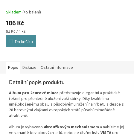
Skladem
(>5 balení)
186 Kč
Měrná
93 Kč / 1 ks
cena:
Do košíku
Popis
Diskuze
Ostatní informace
Detailní popis produktu
Album pro 2eurové mince
představuje elegantní a praktické
řešení pro přehledné uložení vaší sbírky. Díky kvalitnímu
umělokoženému obalu a působivému ražení na hřbetu a desce s
28 barevnými vlajkami evropských států působí mimořádně
atraktivně.
Album je vybaveno
4kroužkovým mechanismem
a nabízíme jej
ve variantě bez albových listů, nebo se čtyřmi listy
VISTA
pro