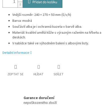
Přidat do košíku
Vnější rozměr: 240 × 270 × 50 mm (š/v/h)
Barva: modrá
Součástí alba je i ochranná kazeta v barvě alba.
Materiál: kvalitní umělá kůže s výrazným ražením na hřbetu a
deskách.
V nabídce také ve výhodném balení s albovými listy.
Detailní informace
ZEPTAT SE
HLÍDAT
SDÍLET
Garance doručení
nepoškozeného zboží