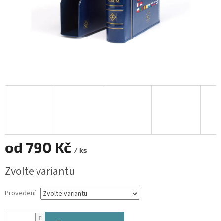
od
790 Kč
/ ks
Měrná
Zvolte variantu
cena:
Provedení