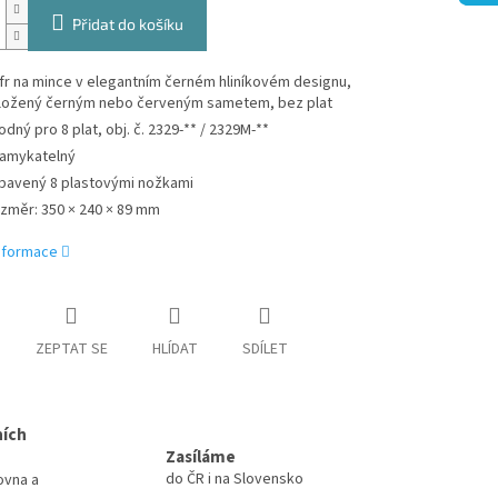
Přidat do košíku
fr na mince v elegantním černém hliníkovém designu,
ložený černým nebo červeným sametem, bez plat
odný pro 8 plat, obj. č. 2329-** / 2329M-**
amykatelný
bavený 8 plastovými nožkami
změr: 350 × 240 × 89 mm
informace
ZEPTAT SE
HLÍDAT
SDÍLET
ních
Zasíláme
do ČR i na Slovensko
ovna a