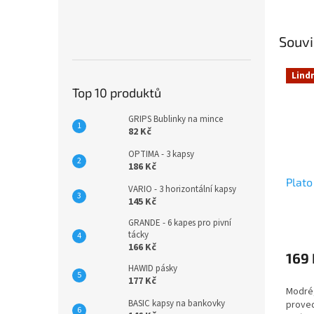
Souvi
Lind
Top 10 produktů
GRIPS Bublinky na mince
82 Kč
OPTIMA - 3 kapsy
186 Kč
Plato
VARIO - 3 horizontální kapsy
145 Kč
GRANDE - 6 kapes pro pivní
tácky
166 Kč
169 
HAWID pásky
177 Kč
Modré
BASIC kapsy na bankovky
proved