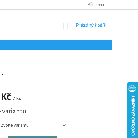
Přihlášení
NÁKUPNÍ
Prázdný košík
KOŠÍK
at
 Kč
/ ks
e variantu