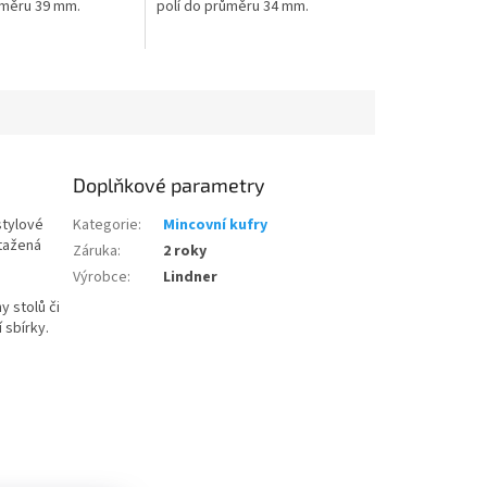
ůměru 39 mm.
polí do průměru 34 mm.
Doplňkové parametry
stylové
Kategorie
:
Mincovní kufry
otažená
Záruka
:
2 roky
Výrobce
:
Lindner
y stolů či
 sbírky.