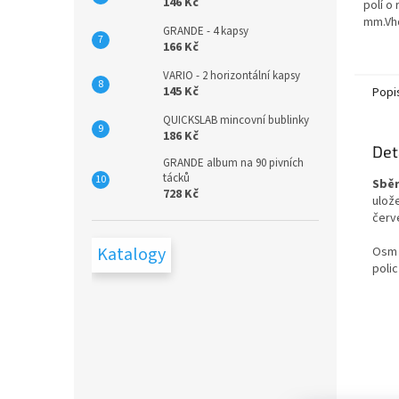
146 Kč
polí o
mm.Vh
GRANDE - 4 kapsy
bublin
166 Kč
VARIO - 2 horizontální kapsy
145 Kč
Popi
QUICKSLAB mincovní bublinky
186 Kč
Det
GRANDE album na 90 pivních
tácků
Sběr
728 Kč
ulož
červ
Katalogy
Osm 
poli