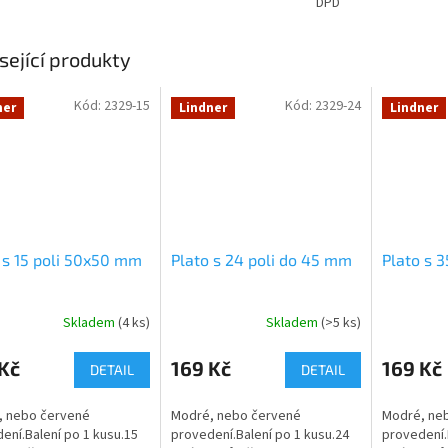
DPD
sející produkty
Kód:
2329-15
Kód:
2329-24
ner
Lindner
Lindner
 s 15 poli 50x50 mm
Plato s 24 poli do 45 mm
Plato s 
Skladem
(4 ks)
Skladem
(>5 ks)
Kč
169 Kč
169 Kč
DETAIL
DETAIL
, nebo červené
Modré, nebo červené
Modré, ne
ení.Balení po 1 kusu.15
provedení.Balení po 1 kusu.24
provedení.