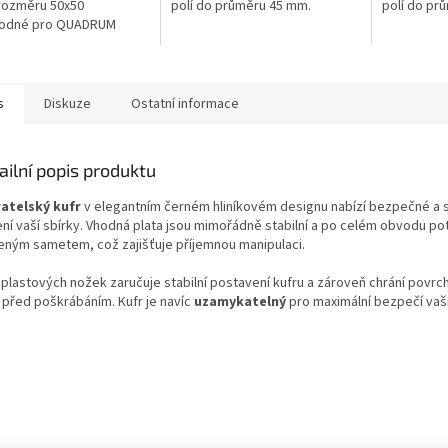
 rozměru 50x50
polí do průměru 45 mm.
polí do pr
odné pro QUADRUM
ky a mincovní rámečky.
s
Diskuze
Ostatní informace
ailní popis produktu
atelský kufr
v elegantním černém hliníkovém designu nabízí bezpečné a 
ení vaší sbírky. Vhodná plata jsou mimořádně stabilní a po celém obvodu p
eným sametem, což zajišťuje příjemnou manipulaci.
plastových nožek zaručuje stabilní postavení kufru a zároveň chrání povrch
c před poškrábáním. Kufr je navíc
uzamykatelný
pro maximální bezpečí vaší