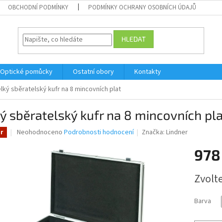
OBCHODNÍ PODMÍNKY
PODMÍNKY OCHRANY OSOBNÍCH ÚDAJŮ
HLEDAT
Optické pomůcky
Ostatní obory
Kontakty
lký sběratelský kufr na 8 mincovních plat
ý sběratelský kufr na 8 mincovních pl
Průměrné
Neohodnoceno
Podrobnosti hodnocení
Značka:
Lindner
r
hodnocení
produktu
978
je
0,0
Měrná
Zvolt
z
cena:
5
hvězdiček.
Barva