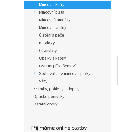
n
Mincovní kufry
e
Mincovní plata
l
Mincovní rámečky
Mincovní vitríny
Čištění a péče
Katalogy
€0 anuláty
Obálky a kapsy
Ostatní příslušenství
Stohovatelné mincovní prvky
Váhy
Známky, pohledy a dopisy
Optické pomůcky
Ostatní obory
Přijímáme online platby