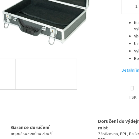
Ku
vy
Vh
Uz
Vy
Ro
Detailní 
TISK
Doručení do výdej
Garance doručení
míst
nepoškozeného zboží
Zásilkovna, PPL, Balík