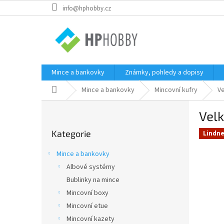
Přejít
info@hphobby.cz
na
obsah
Mince a bankovky
Známky, pohledy a dopisy
Domů
Mince a bankovky
Mincovní kufry
Ve
P
Velk
o
Přeskočit
s
Kategorie
kategorie
Lindne
t
r
Mince a bankovky
a
Albové systémy
n
Bublinky na mince
n
í
Mincovní boxy
p
Mincovní etue
a
Mincovní kazety