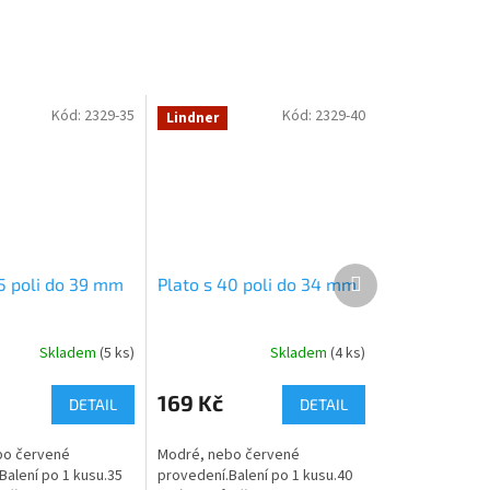
Kód:
2329-35
Kód:
2329-40
Lindner
Další
35 poli do 39 mm
Plato s 40 poli do 34 mm
produkt
Skladem
(5 ks)
Skladem
(4 ks)
169 Kč
DETAIL
DETAIL
bo červené
Modré, nebo červené
Balení po 1 kusu.35
provedení.Balení po 1 kusu.40