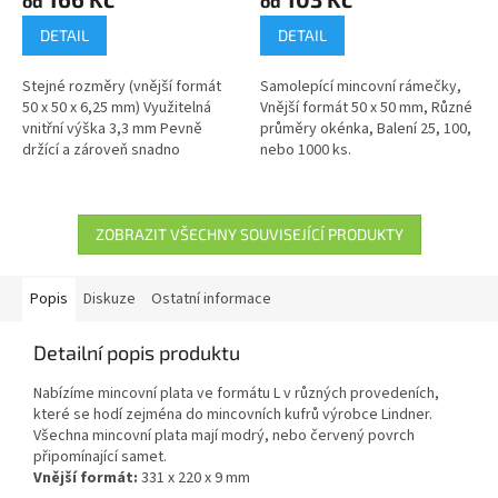
od
od
DETAIL
DETAIL
Stejné rozměry (vnější formát
Samolepící mincovní rámečky,
50 x 50 x 6,25 mm) Využitelná
Vnější formát 50 x 50 mm, Různé
vnitřní výška 3,3 mm Pevně
průměry okénka, Balení 25, 100,
držící a zároveň snadno
nebo 1000 ks.
otevíratelný uzávěr Vyrobeno z
vysoce kvalitního plastu
odolného...
ZOBRAZIT VŠECHNY SOUVISEJÍCÍ PRODUKTY
Popis
Diskuze
Ostatní informace
Detailní popis produktu
Nabízíme mincovní plata ve formátu L v různých provedeních,
které se hodí zejména do mincovních kufrů výrobce Lindner.
Všechna mincovní plata mají modrý, nebo červený povrch
připomínající samet.
Vnější formát:
331 x 220 x 9 mm