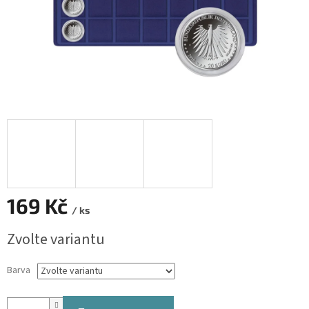
169 Kč
/ ks
Měrná
Zvolte variantu
cena:
Barva