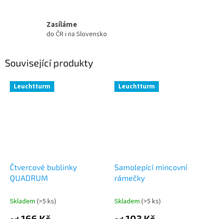
Zasíláme
do ČR i na Slovensko
Související produkty
Leuchtturm
Leuchtturm
Čtvercové bublinky
Samolepící mincovní
QUADRUM
rámečky
Skladem
(>5 ks)
Skladem
(>5 ks)
166 Kč
103 Kč