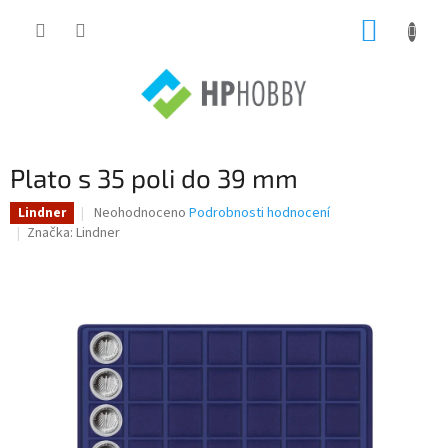
Přejít
NÁKUP
na
obsah
KOŠÍK
Plato s 35 poli do 39 mm
Průměrné
Neohodnoceno
Podrobnosti hodnocení
Lindner
hodnocení
Značka:
Lindner
produktu
je
0,0
z
5
hvězdiček.