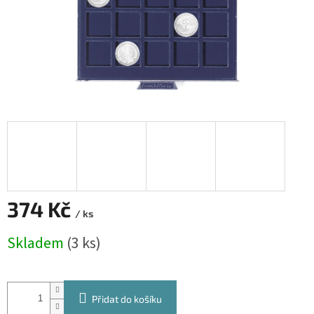
374 Kč
/ ks
Měrná
Skladem
(3 ks)
cena:
Přidat do košíku