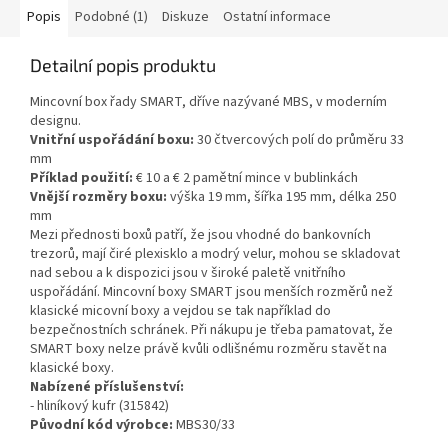
Popis
Podobné (1)
Diskuze
Ostatní informace
Detailní popis produktu
Mincovní box řady SMART, dříve nazývané MBS, v moderním
designu.
Vnitřní uspořádání boxu:
30 čtvercových polí do průměru 33
mm
Příklad použití:
€ 10 a € 2 pamětní mince v bublinkách
Vnější rozměry boxu:
výška 19 mm, šířka 195 mm, délka 250
mm
Mezi přednosti boxů patří, že jsou vhodné do bankovních
trezorů, mají čiré plexisklo a modrý velur, mohou se skladovat
nad sebou a k dispozici jsou v široké paletě vnitřního
uspořádání. Mincovní boxy SMART jsou menších rozměrů než
klasické micovní boxy a vejdou se tak například do
bezpečnostních schránek. Při nákupu je třeba pamatovat, že
SMART boxy nelze právě kvůli odlišnému rozměru stavět na
klasické boxy.
Nabízené příslušenství:
- hliníkový kufr (315842)
Původní kód výrobce:
MBS30/33