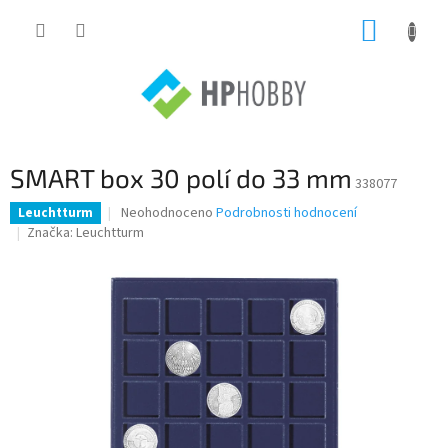
Přejít
NÁKUP
na
obsah
KOŠÍK
SMART box 30 polí do 33 mm
338077
Průměrné
Neohodnoceno
Podrobnosti hodnocení
Leuchtturm
hodnocení
Značka:
Leuchtturm
produktu
je
0,0
z
5
hvězdiček.