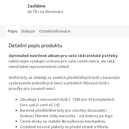
Zasíláme
do ČR i na Slovensko
Popis
Diskuze
Ostatní informace
Detailní popis produktu
Optimálně navržené album pro vaše sběratelské potřeby
nabízí nejen vynikající ochranu pro vaše cenné mince, ale také
mimořádně reprezentativní vzhled!
Vnitřní listy se skládají ze zadních předtištěných listů s barevným
vyobrazením jednotlivých mincí a předních fóliových listů s
proužky pro zasunutí mincí.
Obsahuje 5 mincovních listů č. 7395 pro 30 kompletních
Euro sad (1 cent až 2 €)
Barevné předtištěné listy pro všechny dosavadní i
budoucí členské státy eurozóny – od Andorry po Kypr
Černé desky se stabilní 4kroužkovou mechanikou
Ozdobné kovové plakety na přední straně a hřbetu