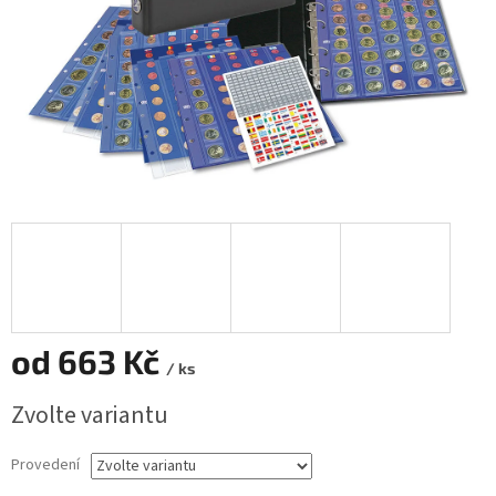
od
663 Kč
/ ks
Měrná
Zvolte variantu
cena:
Provedení