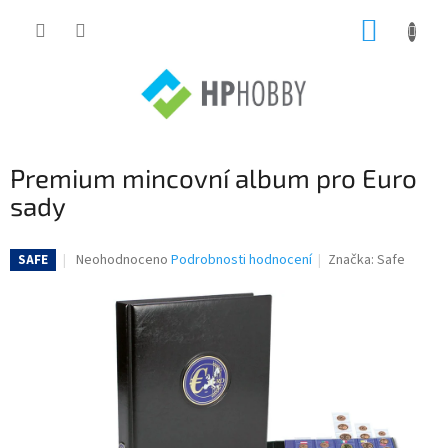
Přejít
NÁKUP
na
obsah
KOŠÍK
Premium mincovní album pro Euro
sady
Průměrné
Neohodnoceno
Podrobnosti hodnocení
Značka:
Safe
SAFE
hodnocení
produktu
je
0,0
z
5
hvězdiček.