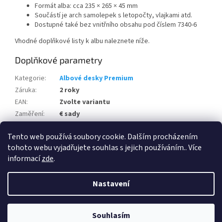
Formát alba: cca 235 × 265 × 45 mm
Součástí je arch samolepek s letopočty, vlajkami atd.
Dostupné také bez vnitřního obsahu pod číslem 7340-6
Vhodné doplňkové listy k albu naleznete níže.
Doplňkové parametry
Kategorie
:
Albové desky Premium
Záruka
:
2 roky
EAN
:
Zvolte variantu
Zaměření
:
€ sady
Kód výrobce
:
7340
Tento web používá soubory cookie. Dalším procházením
Výrobce
:
SAFE
tohoto webu vyjadřujete souhlas s jejich používáním.. Více
informací
zde
.
Z
á
Nastavení
Vytvořil Shoptet
p
a
t
Souhlasím
Copyright 2026
HPhobby s.r.o.
. Všechna práva vyhrazena.
í