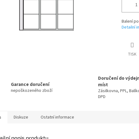
Balení po
Detailní 
TISK
Doručení do výdej
Garance doručení
míst
nepoškozeného zboží
Zásilkovna, PPL, Balík
DPD
s
Diskuze
Ostatní informace
ailní popis produktu