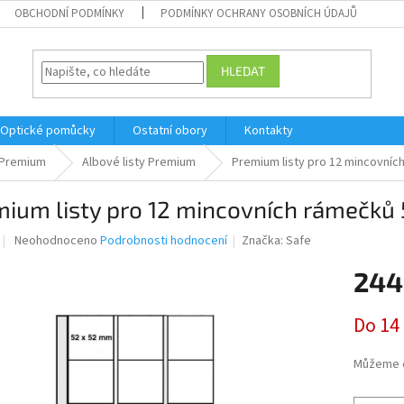
OBCHODNÍ PODMÍNKY
PODMÍNKY OCHRANY OSOBNÍCH ÚDAJŮ
HLEDAT
Optické pomůcky
Ostatní obory
Kontakty
Premium
Albové listy Premium
Premium listy pro 12 mincovníc
mium listy pro 12 mincovních rámečků
Průměrné
Neohodnoceno
Podrobnosti hodnocení
Značka:
Safe
hodnocení
produktu
244
je
0,0
Měrná
Do 14
z
cena:
5
hvězdiček.
Můžeme d