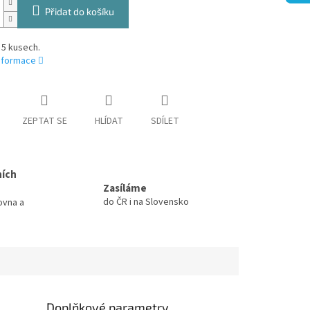
Přidat do košíku
 5 kusech.
informace
ZEPTAT SE
HLÍDAT
SDÍLET
ních
Zasíláme
do ČR i na Slovensko
ovna a
Doplňkové parametry