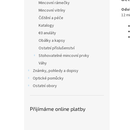
Mincovní rámečky
Odol
Mincovní vitríny
12 m
Čištění a péče
Katalogy
€0 anuláty
Obálky a kapsy
Ostatní příslušenství
Stohovatelné mincovní prvky
Váhy
Známky, pohledy a dopisy
Optické pomůcky
Ostatní obory
Přijímáme online platby