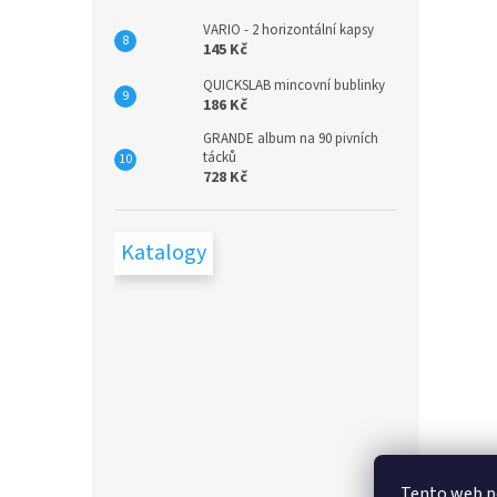
VARIO - 2 horizontální kapsy
145 Kč
QUICKSLAB mincovní bublinky
186 Kč
GRANDE album na 90 pivních
tácků
728 Kč
Katalogy
Tento web p