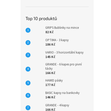
Top 10 produktů
GRIPS Bublinky na mince
82 Kč
OPTIMA - 3 kapsy
186 Kč
VARIO - 3 horizontální kapsy
145 Kč
GRANDE - 6 kapes pro pivní
tácky
166 Kč
HAWID pásky
177 Kč
BASIC kapsy na bankovky
146 Kč
GRANDE - 4 kapsy
166 Kč