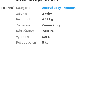
ro uložení
Kategorie
:
Albové listy Premium
Záruka
:
2 roky
Hmotnost
:
0.13 kg
Zaměření
:
Cenné kovy
Kód výrobce
:
7400 PA
Výrobce
:
SAFE
Počet v balení
:
5 ks