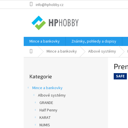
Přejít
info@hphobby.cz
na
obsah
Mince a bankovky
Známky, pohledy a dopisy
Domů
Mince a bankovky
Albové systémy
P
Pre
o
Přeskočit
s
Kategorie
kategorie
SAFE
t
r
Mince a bankovky
a
Albové systémy
n
GRANDE
n
í
Half Penny
p
KARAT
a
NUMIS