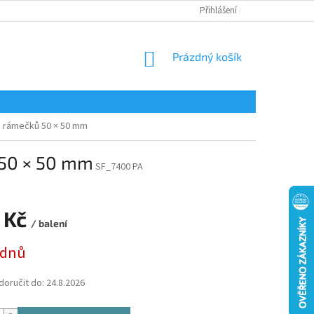
Přihlášení
NÁKUPNÍ
Prázdný košík
KOŠÍK
h rámečků 50 × 50 mm
 50 × 50 mm
SF_7400 PA
 Kč
/ balení
 dnů
oručit do:
24.8.2026