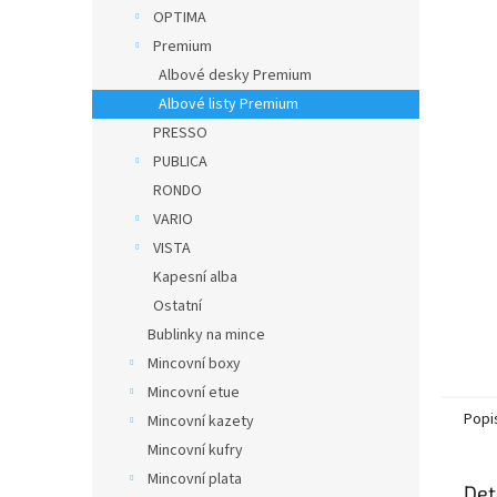
n
OPTIMA
e
Premium
l
Albové desky Premium
Albové listy Premium
PRESSO
PUBLICA
RONDO
VARIO
VISTA
Kapesní alba
Ostatní
Bublinky na mince
Mincovní boxy
Mincovní etue
Popi
Mincovní kazety
Mincovní kufry
Mincovní plata
Det