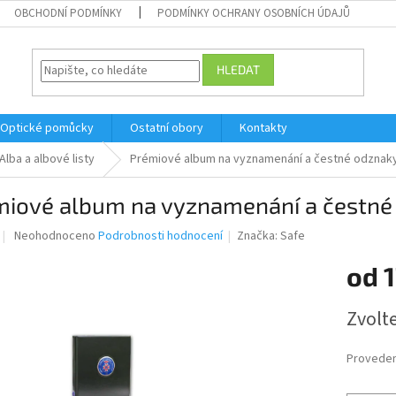
OBCHODNÍ PODMÍNKY
PODMÍNKY OCHRANY OSOBNÍCH ÚDAJŮ
HLEDAT
Optické pomůcky
Ostatní obory
Kontakty
Alba a albové listy
Prémiové album na vyznamenání a čestné odznak
miové album na vyznamenání a čestné
Průměrné
Neohodnoceno
Podrobnosti hodnocení
Značka:
Safe
hodnocení
produktu
od
1
je
0,0
Měrná
Zvolt
z
cena:
5
hvězdiček.
Proveden