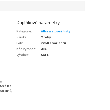
Doplňkové parametry
Kategorie
:
Alba a albové listy
Záruka
:
2 roky
EAN
:
Zvolte variantu
Kód výrobce
:
484
Výrobce
:
SAFE
mi
teré lze
ustranná,