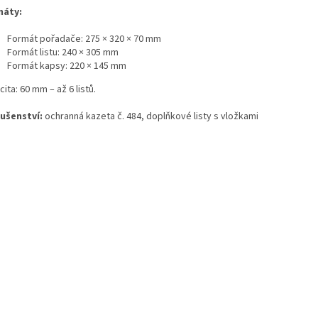
máty:
Formát pořadače: 275 × 320 × 70 mm
Formát listu: 240 × 305 mm
Formát kapsy: 220 × 145 mm
ita: 60 mm – až 6 listů.
lušenství:
ochranná kazeta č. 484, doplňkové listy s vložkami