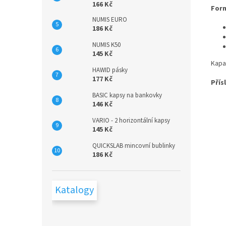
166 Kč
For
NUMIS EURO
186 Kč
NUMIS K50
145 Kč
Kapac
HAWID pásky
177 Kč
Přís
BASIC kapsy na bankovky
146 Kč
VARIO - 2 horizontální kapsy
145 Kč
QUICKSLAB mincovní bublinky
186 Kč
Katalogy