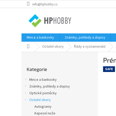
Přejít
info@hphobby.cz
na
obsah
Mince a bankovky
Známky, pohledy a dopisy
Domů
Ostatní obory
Řády a vyznamenání
P
Pré
o
Přeskočit
s
Kategorie
kategorie
SAFE
t
r
Mince a bankovky
a
Známky, pohledy a dopisy
n
Optické pomůcky
n
í
Ostatní obory
p
Autogramy
a
Kapesní nože