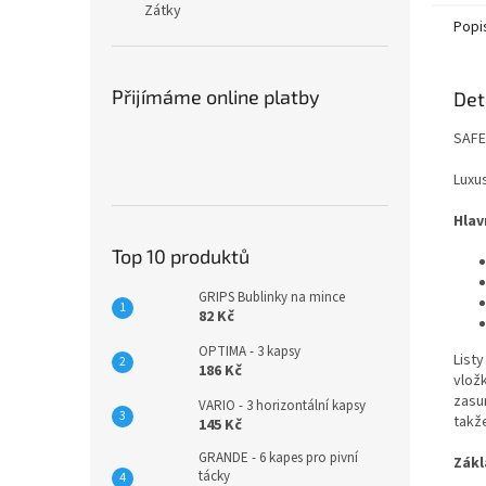
Zátky
Popi
Přijímáme online platby
Det
SAFE
Luxu
Hlav
Top 10 produktů
GRIPS Bublinky na mince
82 Kč
OPTIMA - 3 kapsy
List
186 Kč
vlož
zasun
VARIO - 3 horizontální kapsy
takže
145 Kč
GRANDE - 6 kapes pro pivní
Zákl
tácky