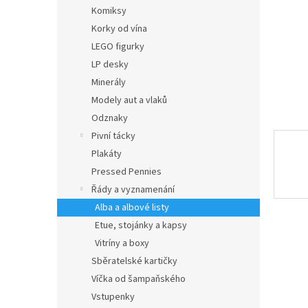
n
Komiksy
e
Korky od vína
l
LEGO figurky
LP desky
Minerály
Modely aut a vlaků
Odznaky
Pivní tácky
Plakáty
Pressed Pennies
Řády a vyznamenání
Alba a albové listy
Etue, stojánky a kapsy
Vitríny a boxy
Sběratelské kartičky
Víčka od šampaňského
Vstupenky