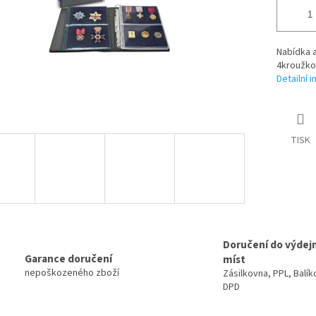
Nabídka a
4kroužko
Detailní 
TISK
Doručení do výdej
Garance doručení
míst
nepoškozeného zboží
Zásilkovna, PPL, Balík
DPD