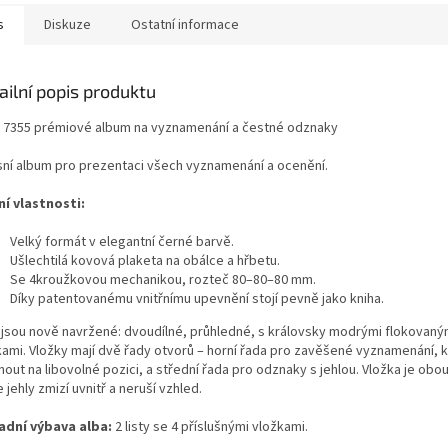
s
Diskuze
Ostatní informace
ailní popis produktu
 7355 prémiové album na vyznamenání a čestné odznaky
sní album pro prezentaci všech vyznamenání a ocenění.
ní vlastnosti:
Velký formát v elegantní černé barvě.
Ušlechtilá kovová plaketa na obálce a hřbetu.
Se 4kroužkovou mechanikou, rozteč 80–80–80 mm.
Díky patentovanému vnitřnímu upevnění stojí pevně jako kniha.
y jsou nově navržené: dvoudílné, průhledné, s královsky modrými flokovaný
kami. Vložky mají dvě řady otvorů – horní řada pro zavěšené vyznamenání, k
out na libovolné pozici, a střední řada pro odznaky s jehlou. Vložka je obo
 jehly zmizí uvnitř a neruší vzhled.
adní výbava alba:
2 listy se 4 příslušnými vložkami.