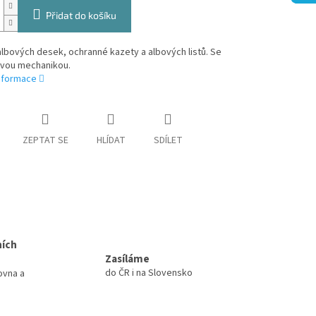
Přidat do košíku
lbových desek, ochranné kazety a albových listů. Se
vou mechanikou.
informace
ZEPTAT SE
HLÍDAT
SDÍLET
ních
Zasíláme
do ČR i na Slovensko
ovna a