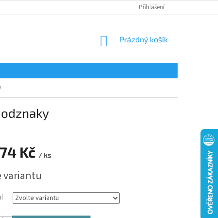
Přihlášení
NÁKUPNÍ
Prázdný košík
KOŠÍK
y
 odznaky
74 Kč
/ ks
e variantu
í