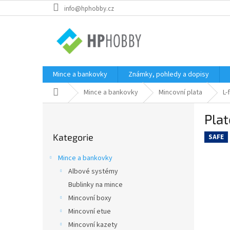
Přejít
info@hphobby.cz
na
obsah
Mince a bankovky
Známky, pohledy a dopisy
Domů
Mince a bankovky
Mincovní plata
L-
P
Plat
o
Přeskočit
s
Kategorie
kategorie
SAFE
t
r
Mince a bankovky
a
Albové systémy
n
Bublinky na mince
n
í
Mincovní boxy
p
Mincovní etue
a
Mincovní kazety