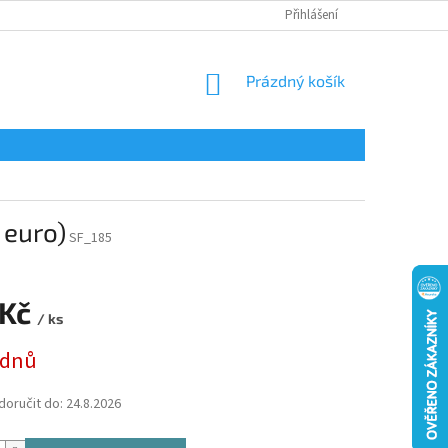
Přihlášení
NÁKUPNÍ
Prázdný košík
KOŠÍK
 euro)
SF_185
 Kč
/ ks
 dnů
oručit do:
24.8.2026