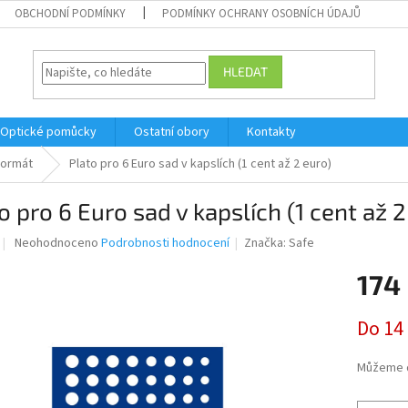
OBCHODNÍ PODMÍNKY
PODMÍNKY OCHRANY OSOBNÍCH ÚDAJŮ
HLEDAT
Optické pomůcky
Ostatní obory
Kontakty
formát
Plato pro 6 Euro sad v kapslích (1 cent až 2 euro)
o pro 6 Euro sad v kapslích (1 cent až 2
Průměrné
Neohodnoceno
Podrobnosti hodnocení
Značka:
Safe
hodnocení
produktu
174
je
0,0
Měrná
Do 14
z
cena:
5
hvězdiček.
Můžeme d