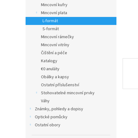
n
Mincovní kufry
e
Mincovní plata
l
L-formát
S-formát
Mincovní rámečky
Mincovní vitríny
Čištění a péče
Katalogy
€0 anuláty
Obálky a kapsy
Ostatní příslušenství
Stohovatelné mincovní prvky
Váhy
Známky, pohledy a dopisy
Optické pomůcky
Ostatní obory