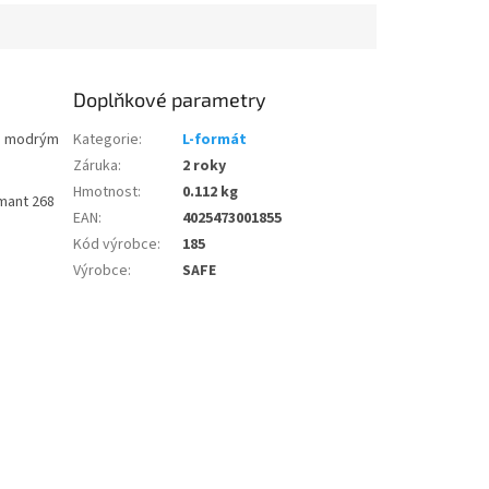
Doplňkové parametry
en modrým
Kategorie
:
L-formát
Záruka
:
2 roky
Hmotnost
:
0.112 kg
mant 268
EAN
:
4025473001855
Kód výrobce
:
185
Výrobce
:
SAFE