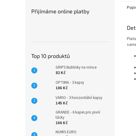
Popi
Přijímáme online platby
Det
Plat
same
Top 10 produktů
GRIPS Bublinky na mince
82 Kč
OPTIMA - 3 kapsy
186 Kč
VARIO - 3 horizontální kapsy
145 Kč
GRANDE - 6 kapes pro pivní
tácky
166 Kč
NUMIS EURO