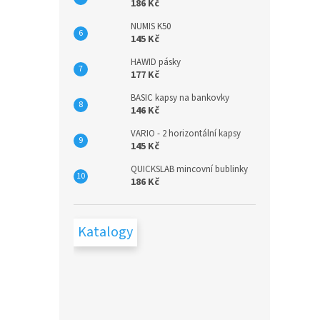
186 Kč
NUMIS K50
145 Kč
HAWID pásky
177 Kč
BASIC kapsy na bankovky
146 Kč
VARIO - 2 horizontální kapsy
145 Kč
QUICKSLAB mincovní bublinky
186 Kč
Katalogy