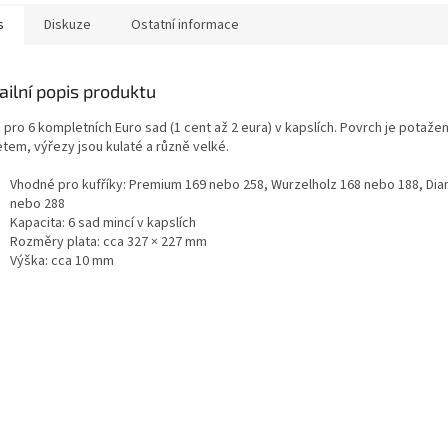
s
Diskuze
Ostatní informace
ailní popis produktu
o pro 6 kompletních Euro sad (1 cent až 2 eura) v kapslích. Povrch je potaž
tem, výřezy jsou kulaté a různě velké.
Vhodné pro kufříky: Premium 169 nebo 258, Wurzelholz 168 nebo 188, Dia
nebo 288
Kapacita: 6 sad mincí v kapslích
Rozměry plata: cca 327 × 227 mm
Výška: cca 10 mm