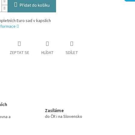
Přidat do košíku
pletních Euro sad v kapslích
informace
ZEPTAT SE
HLÍDAT
SDÍLET
ních
Zasíláme
do ČR i na Slovensko
ovna a