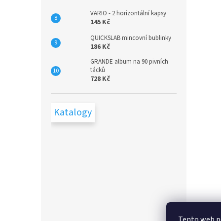
VARIO - 2 horizontální kapsy
145 Kč
QUICKSLAB mincovní bublinky
186 Kč
GRANDE album na 90 pivních
tácků
728 Kč
Katalogy
Tento web p