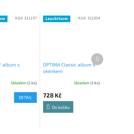
Kód:
311197
Kód:
321054
urm
Leuchtturm
Další
produkt
 album s
OPTIMA Classic album s
okénkem
Skladem
(1 ks)
Skladem
(3 ks)
728 Kč
DETAIL
Do košíku