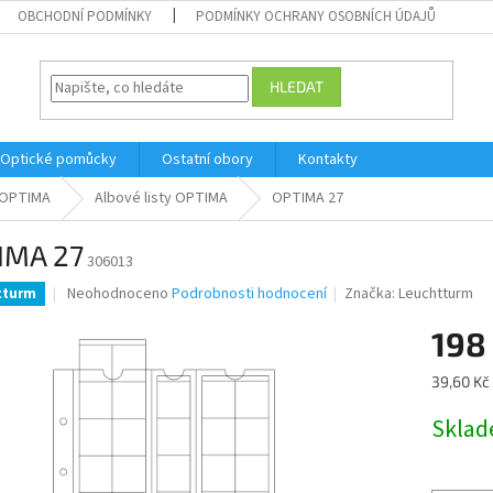
OBCHODNÍ PODMÍNKY
PODMÍNKY OCHRANY OSOBNÍCH ÚDAJŮ
HLEDAT
Optické pomůcky
Ostatní obory
Kontakty
OPTIMA
Albové listy OPTIMA
OPTIMA 27
IMA 27
306013
Průměrné
Neohodnoceno
Podrobnosti hodnocení
Značka:
Leuchtturm
tturm
hodnocení
produktu
198
je
0,0
Měrná
39,60 Kč 
z
cena:
5
Skla
hvězdiček.