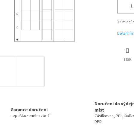
35 mincí
Detailní 
TISK
Doručení do výdej
Garance doručení
míst
nepoškozeného zboží
Zásilkovna, PPL, Balík
DPD