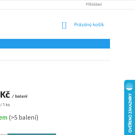
Přihlášení
NÁKUPNÍ
Prázdný košík
KOŠÍK
 Kč
/ balení
/ 1 ks
dem
(>5 balení)