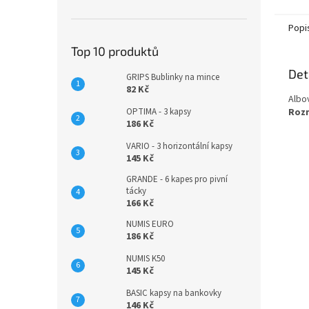
Popi
Top 10 produktů
Det
GRIPS Bublinky na mince
82 Kč
Albo
Rozm
OPTIMA - 3 kapsy
186 Kč
VARIO - 3 horizontální kapsy
145 Kč
GRANDE - 6 kapes pro pivní
tácky
166 Kč
NUMIS EURO
186 Kč
NUMIS K50
145 Kč
BASIC kapsy na bankovky
146 Kč