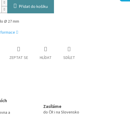
Přidat do košíku
 do Ø 27 mm
informace
ZEPTAT SE
HLÍDAT
SDÍLET
ních
Zasíláme
do ČR i na Slovensko
ovna a