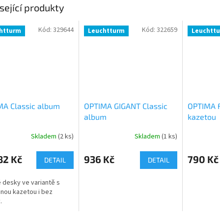
sející produkty
Kód:
329644
Kód:
322659
htturm
Leuchtturm
Leuchtt
MA Classic album
OPTIMA GIGANT Classic
OPTIMA F
album
kazetou
Skladem
(2 ks)
Skladem
(1 ks)
82 Kč
936 Kč
790 Kč
DETAIL
DETAIL
 desky ve variantě s
nou kazetou i bez
.