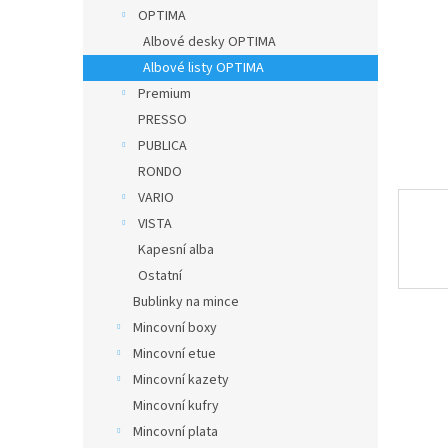
n
OPTIMA
e
Albové desky OPTIMA
l
Albové listy OPTIMA
Premium
PRESSO
PUBLICA
RONDO
VARIO
VISTA
Kapesní alba
Ostatní
Bublinky na mince
Mincovní boxy
Mincovní etue
Mincovní kazety
Mincovní kufry
Mincovní plata