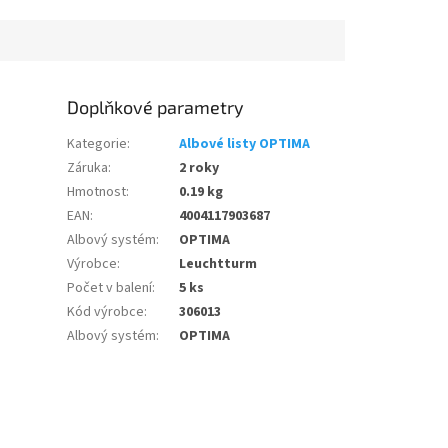
Doplňkové parametry
Kategorie
:
Albové listy OPTIMA
Záruka
:
2 roky
Hmotnost
:
0.19 kg
EAN
:
4004117903687
Albový systém
:
OPTIMA
Výrobce
:
Leuchtturm
Počet v balení
:
5 ks
Kód výrobce
:
306013
Albový systém
:
OPTIMA