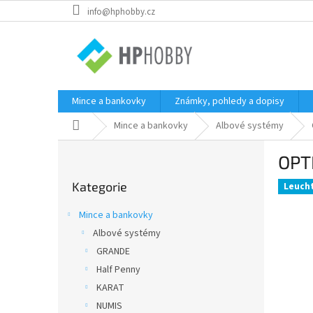
Přejít
info@hphobby.cz
na
obsah
Mince a bankovky
Známky, pohledy a dopisy
Domů
Mince a bankovky
Albové systémy
P
OPT
o
Přeskočit
s
Kategorie
kategorie
Leuch
t
r
Mince a bankovky
a
Albové systémy
n
GRANDE
n
í
Half Penny
p
KARAT
a
NUMIS