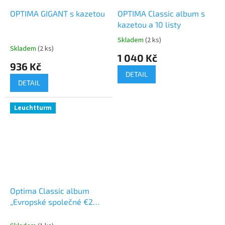
OPTIMA GIGANT s kazetou
OPTIMA Classic album s
kazetou a 10 listy
Skladem
(2 ks)
Průměrné
Skladem
(2 ks)
hodnocení
1 040 Kč
produktu
936 Kč
je
DETAIL
5,0
DETAIL
z
5
hvězdiček.
Leuchtturm
Optima Classic album
„Evropské společné €2
emise“