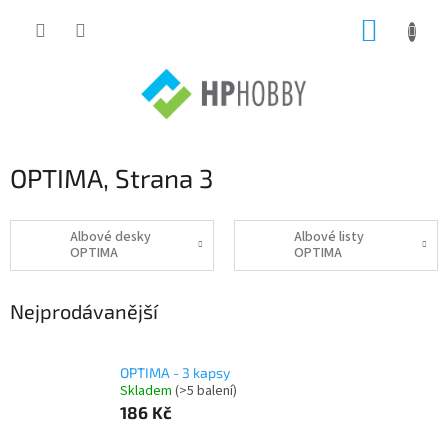
Přejít
NÁKUP
na
obsah
KOŠÍK
OPTIMA
, Strana 3
Albové desky
Albové listy
OPTIMA
OPTIMA
Nejprodávanější
OPTIMA - 3 kapsy
Skladem
(>5 balení)
186 Kč