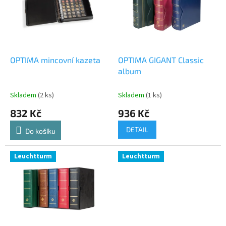
i
u
s
k
p
t
r
ů
o
d
OPTIMA mincovní kazeta
OPTIMA GIGANT Classic
u
album
k
t
Skladem
(2 ks)
Skladem
(1 ks)
ů
832 Kč
936 Kč
DETAIL
Do košíku
Leuchtturm
Leuchtturm