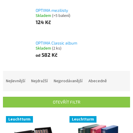
OPTIMA mezilisty
Skladem
(>5 balení)
124 Kč
OPTIMA Classic album
Skladem
(2 ks)
582 Kč
od
Ř
a
Nejlevnější
Nejdražší
Nejprodávanější
Abecedně
z
e
n
OTEVŘÍT FILTR
í
p
V
r
Leuchtturm
Leuchtturm
ý
o
p
d