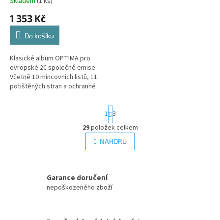
Skladem
(1 ks)
1 353 Kč
Do košíku
Klasické album OPTIMA pro
evropské 2€ společné emise
Včetně 10 mincovních listů, 11
potištěných stran a ochranné
kazety Obsahuje motivy jako
Římské smlouvy, WWU, euro,
S
1
3
Erasmus...
t
r
29
položek celkem
O
á
v
NAHORU
n
l
k
á
o
v
d
á
Garance doručení
a
n
c
nepoškozeného zboží
í
í
p
r