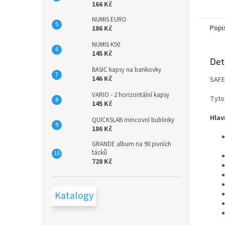
166 Kč
NUMIS EURO
Popi
186 Kč
NUMIS K50
145 Kč
Det
BASIC kapsy na bankovky
146 Kč
SAFE
VARIO - 2 horizontální kapsy
Tyto
145 Kč
Hlav
QUICKSLAB mincovní bublinky
186 Kč
GRANDE album na 90 pivních
tácků
728 Kč
Katalogy