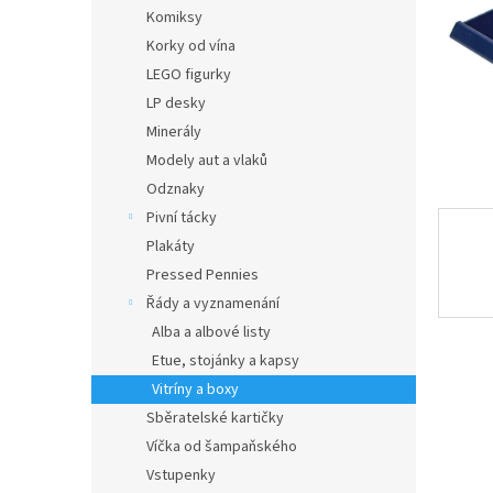
n
Komiksy
e
Korky od vína
l
LEGO figurky
LP desky
Minerály
Modely aut a vlaků
Odznaky
Pivní tácky
Plakáty
Pressed Pennies
Řády a vyznamenání
Alba a albové listy
Etue, stojánky a kapsy
Vitríny a boxy
Sběratelské kartičky
Víčka od šampaňského
Vstupenky