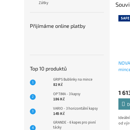
Zátky
Souvi
SAFE
Přijímáme online platby
NOVA 
Top 10 produktů
minc
GRIPS Bublinky na mince
82 Kč
1 61
OPTIMA - 3 kapsy
186 Kč
D
VARIO - 3 horizontální kapsy
145 Kč
Ideáln
GRANDE - 6 kapes pro pivní
od vý
tácky