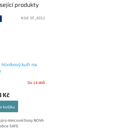
sející produkty
Kód:
SF_6312
hliníkový kufr na
e
Do 14 dnů
3 Kč
o košíku
í pro mincovní boxy NOVA
robce SAFE