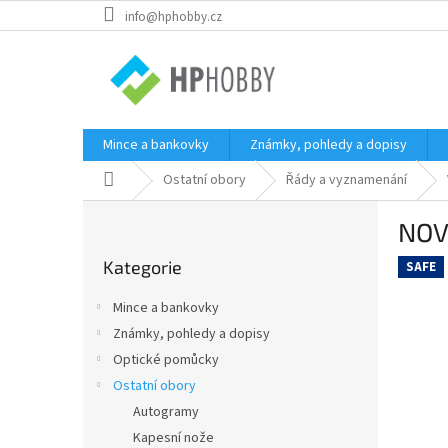
Přejít
info@hphobby.cz
na
obsah
Mince a bankovky
Známky, pohledy a dopisy
Domů
Ostatní obory
Řády a vyznamenání
P
NOVA
o
Přeskočit
s
Kategorie
kategorie
SAFE
t
r
Mince a bankovky
a
Známky, pohledy a dopisy
n
Optické pomůcky
n
í
Ostatní obory
p
Autogramy
a
Kapesní nože