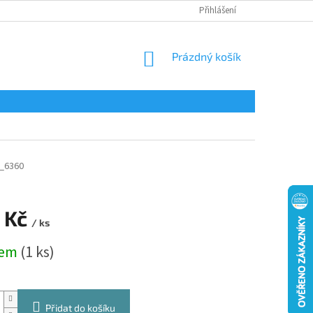
Přihlášení
NÁKUPNÍ
Prázdný košík
KOŠÍK
_6360
 Kč
/ ks
dem
(1 ks)
Přidat do košíku