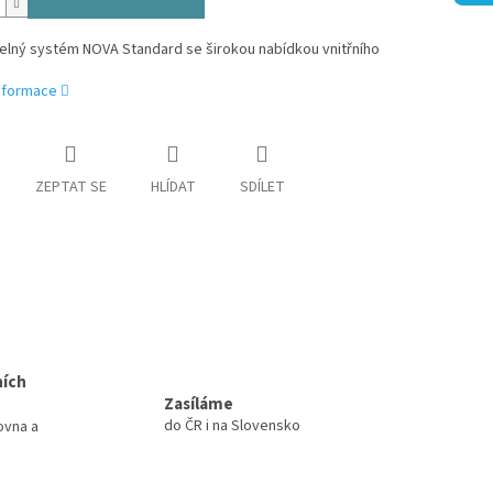
elný systém NOVA Standard se širokou nabídkou vnitřního
informace
ZEPTAT SE
HLÍDAT
SDÍLET
ních
Zasíláme
do ČR i na Slovensko
ovna a