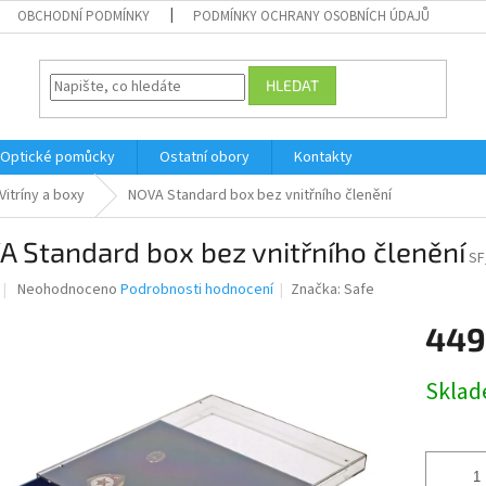
OBCHODNÍ PODMÍNKY
PODMÍNKY OCHRANY OSOBNÍCH ÚDAJŮ
HLEDAT
Optické pomůcky
Ostatní obory
Kontakty
Vitríny a boxy
NOVA Standard box bez vnitřního členění
 Standard box bez vnitřního členění
SF
Průměrné
Neohodnoceno
Podrobnosti hodnocení
Značka:
Safe
hodnocení
produktu
449
je
0,0
Měrná
Skla
z
cena:
5
hvězdiček.