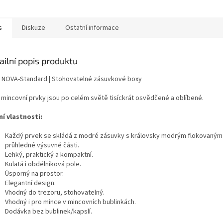
s
Diskuze
Ostatní informace
ailní popis produktu
 NOVA-Standard | Stohovatelné zásuvkové boxy
 mincovní prvky jsou po celém světě tisíckrát osvědčené a oblíbené.
ní vlastnosti:
Každý prvek se skládá z modré zásuvky s královsky modrým flokovaným
průhledné výsuvné části.
Lehký, praktický a kompaktní.
Kulatá i obdélníková pole.
Úsporný na prostor.
Elegantní design.
Vhodný do trezoru, stohovatelný.
Vhodný i pro mince v mincovních bublinkách.
Dodávka bez bublinek/kapslí.