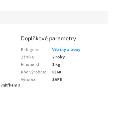
Doplňkové parametry
Kategorie
:
Vitríny a boxy
Záruka
:
2 roky
Hmotnost
:
1 kg
Kód výrobce
:
6360
Výrobce
:
SAFE
 vnitřkem a