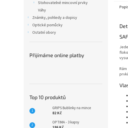
Stohovatelné mincovní prvky
Popi
Váhy
Známky, pohledy a dopisy
Optické pomůcky
Det
Ostatní obory
SAF
Jede
flok
Přijímáme online platby
vysu
Rám 
prvk
Vla
Top 10 produktů
GRIPS Bublinky na mince
82 Kč
OPTIMA - 3 kapsy
186 Kč