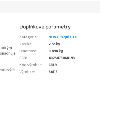
Doplňkové parametry
Kategorie
:
NOVA Exquisite
Záruka
:
2 roky
 modrým
Hmotnost
:
0.898 kg
usnadňuje
EAN
:
4025473068193
Kód výrobce
:
6819
notlivých
Výrobce
:
SAFE