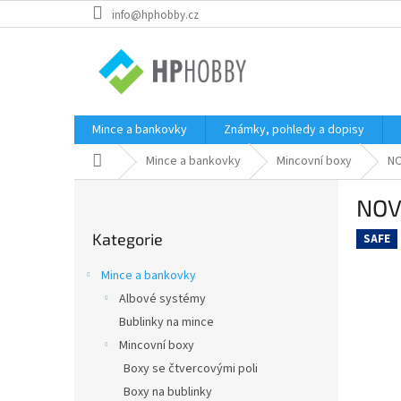
Přejít
info@hphobby.cz
na
obsah
Mince a bankovky
Známky, pohledy a dopisy
Domů
Mince a bankovky
Mincovní boxy
NO
P
NOVA
o
Přeskočit
s
Kategorie
kategorie
SAFE
t
r
Mince a bankovky
a
Albové systémy
n
Bublinky na mince
n
í
Mincovní boxy
p
Boxy se čtvercovými poli
a
Boxy na bublinky