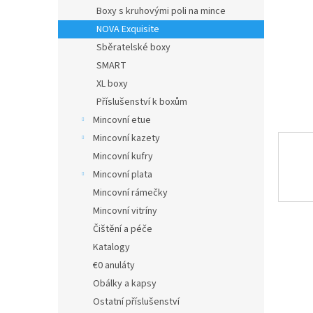
n
Boxy s kruhovými poli na mince
e
NOVA Exquisite
l
Sběratelské boxy
SMART
XL boxy
Příslušenství k boxům
Mincovní etue
Mincovní kazety
Mincovní kufry
Mincovní plata
Mincovní rámečky
Mincovní vitríny
Čištění a péče
Katalogy
€0 anuláty
Obálky a kapsy
Ostatní příslušenství