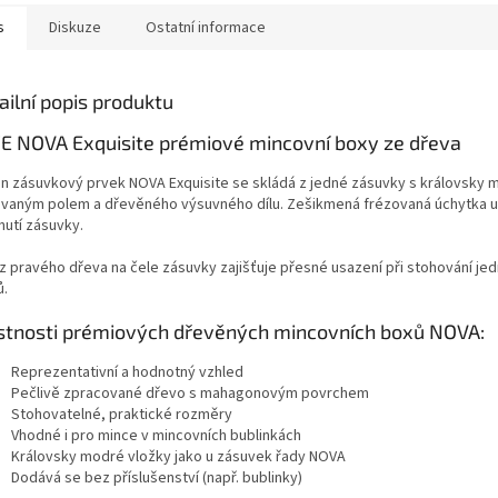
s
Diskuze
Ostatní informace
ailní popis produktu
E NOVA Exquisite prémiové mincovní boxy ze dřeva
n zásuvkový prvek NOVA Exquisite se skládá z jedné zásuvky s královsky
ovaným polem a dřevěného výsuvného dílu. Zešikmená frézovaná úchytka 
nutí zásuvky.
z pravého dřeva na čele zásuvky zajišťuje přesné usazení při stohování jed
ů.
stnosti prémiových dřevěných mincovních boxů NOVA:
Reprezentativní a hodnotný vzhled
Pečlivě zpracované dřevo s mahagonovým povrchem
Stohovatelné, praktické rozměry
Vhodné i pro mince v mincovních bublinkách
Královsky modré vložky jako u zásuvek řady NOVA
Dodává se bez příslušenství (např. bublinky)