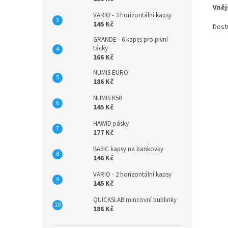
Vněj
VARIO - 3 horizontální kapsy
145 Kč
Dost
GRANDE - 6 kapes pro pivní
tácky
166 Kč
NUMIS EURO
186 Kč
NUMIS K50
145 Kč
HAWID pásky
177 Kč
BASIC kapsy na bankovky
146 Kč
VARIO - 2 horizontální kapsy
145 Kč
QUICKSLAB mincovní bublinky
186 Kč