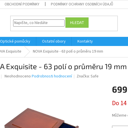
OBCHODNÍ PODMÍNKY
PODMÍNKY OCHRANY OSOBNÍCH ÚDAJŮ
HLEDAT
Optické pomůcky
Ostatní obory
Kontakty
VA Exquisite
NOVA Exquisite - 63 polí o průměru 19 mm
 Exquisite - 63 polí o průměru 19 mm
Průměrné
Neohodnoceno
Podrobnosti hodnocení
Značka:
Safe
hodnocení
produktu
699
je
0,0
Měrná
Do 14
z
cena:
5
hvězdiček.
Můžeme d