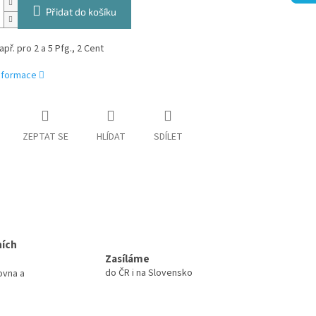
Přidat do košíku
př. pro 2 a 5 Pfg., 2 Cent
informace
ZEPTAT SE
HLÍDAT
SDÍLET
ních
Zasíláme
do ČR i na Slovensko
ovna a