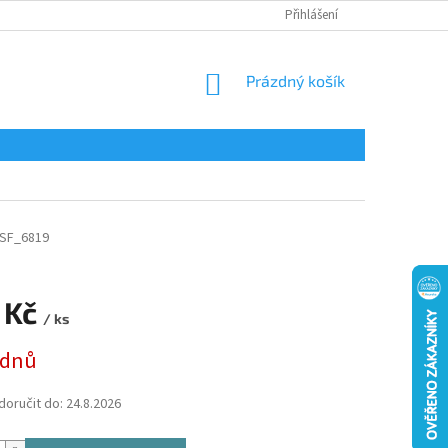
Přihlášení
NÁKUPNÍ
Prázdný košík
KOŠÍK
SF_6819
 Kč
/ ks
 dnů
oručit do:
24.8.2026