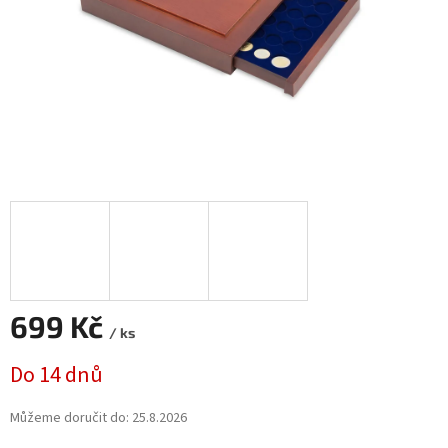
699 Kč
/ ks
Měrná
Do 14 dnů
cena:
Můžeme doručit do:
25.8.2026