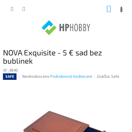
Přejít
NÁKUP
na
obsah
KOŠÍK
NOVA Exquisite - 5 € sad bez
bublinek
SF_6840
Průměrné
Neohodnoceno
Podrobnosti hodnocení
Značka:
Safe
SAFE
hodnocení
produktu
je
0,0
z
5
hvězdiček.