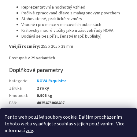
Reprezentativní a hodnotný vzhled
Pečlivě zpracované dřevo s mahagonovým povrchem
Stohovatelné, praktické rozměry
Vhodné i pro mince v mincovních bublinkách
Královsky modré vložky jako u zásuvek řady NOVA
Dodává se bez příslušenství (např. bublinky)
Vnější rozměry:
255 x 205 x 28 mm
Dostupné v 29 variantách.
Doplňkové parametry
Kategorie
:
NOVA Exquisite
Záruka
:
2 roky
Hmotnost
:
0.906 kg
EAN
:
4025473068407
Kód výrobce
:
6840
Tento web používá soubory cookie. Dalším procházením
Výrobce
:
SAFE
tohoto webu vyjadřujete souhlas s jejich používáním.. Více
informací
zde
.
Z