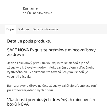
Zasíláme
do ČR i na Slovensko
Popis
Diskuze
Ostatní informace
Detailní popis produktu
SAFE NOVA Exquisite prémiové mincovní boxy
ze dřeva
Jeden zásuvkový prvek NOVA Exquisite se skládá z jedné
zásuvky s královsky modrým flokovaným polem a dřevěného
výsuvného dílu. Zešikmená frézovaná úchytka usnadňuje
vysunutí zásuvky.
Rám z pravého dřeva na čele zásuvky zajišťuje přesné usazení
při stohování jednotlivých prvků.
Vlastnosti prémiových dřevěných mincovních
boxů NOVA: