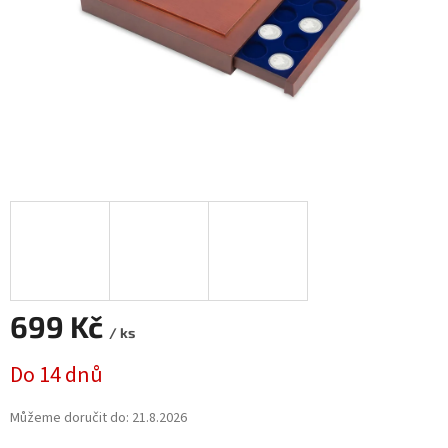
699 Kč
/ ks
Měrná
Do 14 dnů
cena:
Můžeme doručit do:
21.8.2026