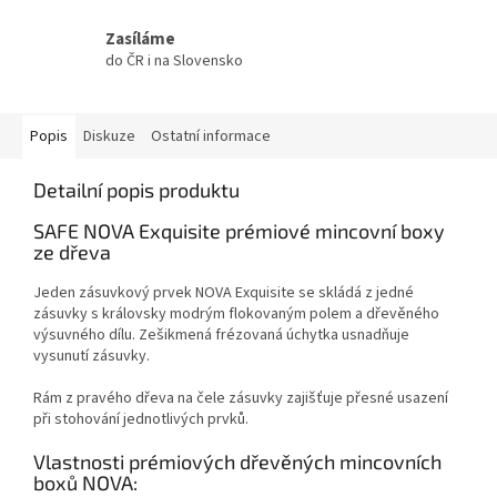
Zasíláme
do ČR i na Slovensko
Popis
Diskuze
Ostatní informace
Detailní popis produktu
SAFE NOVA Exquisite prémiové mincovní boxy
ze dřeva
Jeden zásuvkový prvek NOVA Exquisite se skládá z jedné
zásuvky s královsky modrým flokovaným polem a dřevěného
výsuvného dílu. Zešikmená frézovaná úchytka usnadňuje
vysunutí zásuvky.
Rám z pravého dřeva na čele zásuvky zajišťuje přesné usazení
při stohování jednotlivých prvků.
Vlastnosti prémiových dřevěných mincovních
boxů NOVA: