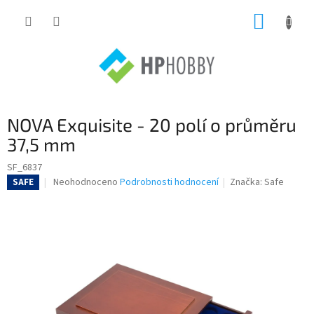
Přejít
NÁKUP
na
obsah
KOŠÍK
NOVA Exquisite - 20 polí o průměru
37,5 mm
SF_6837
Průměrné
Neohodnoceno
Podrobnosti hodnocení
Značka:
Safe
SAFE
hodnocení
produktu
je
0,0
z
5
hvězdiček.