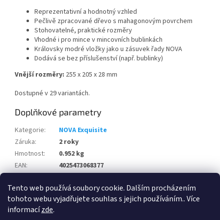
Reprezentativní a hodnotný vzhled
Pečlivě zpracované dřevo s mahagonovým povrchem
Stohovatelné, praktické rozměry
Vhodné i pro mince v mincovních bublinkách
Královsky modré vložky jako u zásuvek řady NOVA
Dodává se bez příslušenství (např. bublinky)
Vnější rozměry:
255 x 205 x 28 mm
Dostupné v 29 variantách.
Doplňkové parametry
Kategorie
:
NOVA Exquisite
Záruka
:
2 roky
Hmotnost
:
0.952 kg
EAN
:
4025473068377
Kód výrobce
:
6837
Tento web používá soubory cookie. Dalším procházením
Výrobce
:
SAFE
tohoto webu vyjadřujete souhlas s jejich používáním.. Více
informací
zde
.
Z