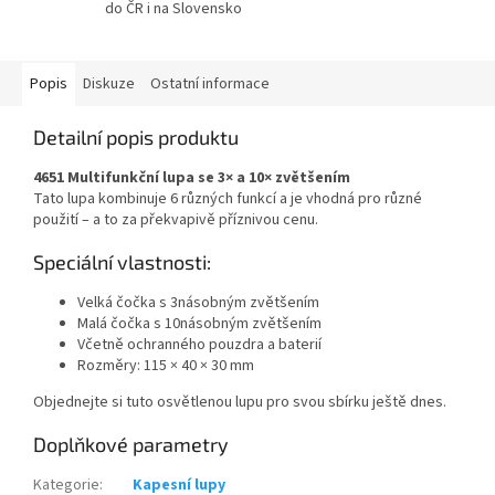
do ČR i na Slovensko
Popis
Diskuze
Ostatní informace
Detailní popis produktu
4651 Multifunkční lupa se 3× a 10× zvětšením
Tato lupa kombinuje 6 různých funkcí a je vhodná pro různé
použití – a to za překvapivě příznivou cenu.
Speciální vlastnosti:
Velká čočka s 3násobným zvětšením
Malá čočka s 10násobným zvětšením
Včetně ochranného pouzdra a baterií
Rozměry: 115 × 40 × 30 mm
Objednejte si tuto osvětlenou lupu pro svou sbírku ještě dnes.
Doplňkové parametry
Kategorie
:
Kapesní lupy