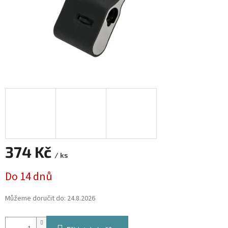
374 Kč
/ ks
Měrná
Do 14 dnů
cena:
Můžeme doručit do:
24.8.2026