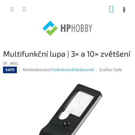
Přejít
NÁKUP
na
obsah
KOŠÍK
Multifunkční lupa | 3× a 10× zvětšení
SF_4651
Průměrné
Neohodnoceno
Podrobnosti hodnocení
Značka:
Safe
SAFE
hodnocení
produktu
je
0,0
z
5
hvězdiček.