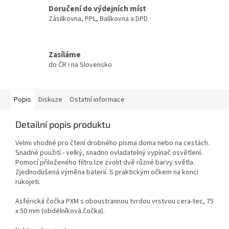
Doručení do výdejních míst
Zásilkovna, PPL, Balíkovna a DPD
Zasíláme
do ČR i na Slovensko
Popis
Diskuze
Ostatní informace
Detailní popis produktu
Velmi vhodné pro čtení drobného písma doma nebo na cestách.
Snadné použití - velký, snadno ovladatelný vypínač osvětlení.
Pomocí přiloženého filtru lze zvolit dvě různé barvy světla.
Zjednodušená výměna baterií. S praktickým očkem na konci
rukojeti.
Asférická čočka PXM s oboustrannou tvrdou vrstvou cera-tec, 75
x 50 mm (obdélníková čočka).