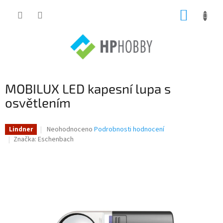
Přejít
NÁKUP
na
obsah
KOŠÍK
MOBILUX LED kapesní lupa s
osvětlením
Průměrné
Neohodnoceno
Podrobnosti hodnocení
Lindner
hodnocení
Značka:
Eschenbach
produktu
je
0,0
z
5
hvězdiček.