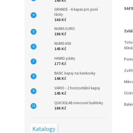
145 Kč
SAFE
GRANDE - 6 kapes pro pivní
tácky
166 Kč
NUMIS EURO
Zvlá
186 Kč
Toto
NUMIS K50
60ná
145 Kč
HAWID pásky
Pomoc
177 Kč
Zvět
BASIC kapsy na bankovky
146 Kč
Mikr
VARIO - 2 horizontální kapsy
Ostro
145 Kč
QUICKSLAB mincovní bublinky
Balen
186 Kč
Katalogy