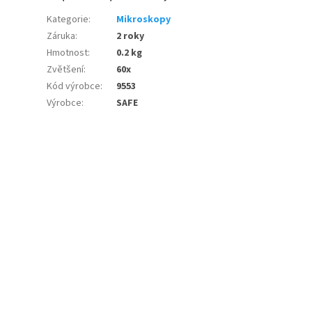
Kategorie
:
Mikroskopy
Záruka
:
2 roky
Hmotnost
:
0.2 kg
Zvětšení
:
60x
Kód výrobce
:
9553
Výrobce
:
SAFE