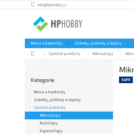
Přejít
info@hphobby.cz
na
obsah
Mince a bankovky
Známky, pohledy a dopisy
Domů
Optické pomůcky
Mikroskopy
Mikr
P
Mik
o
Přeskočit
s
Kategorie
kategorie
SAFE
t
r
Mince a bankovky
a
Známky, pohledy a dopisy
n
Optické pomůcky
n
í
Mikroskopy
p
Ruční lupy
a
Kapesní lupy