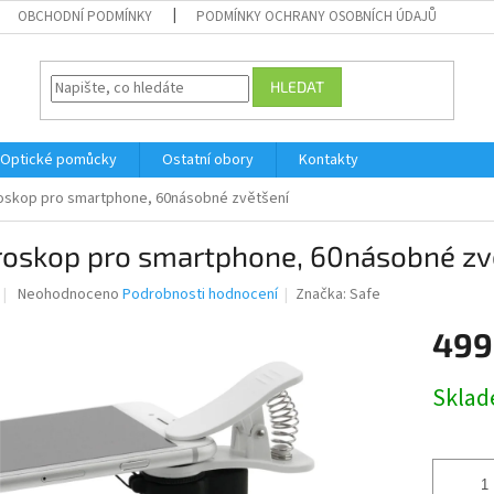
OBCHODNÍ PODMÍNKY
PODMÍNKY OCHRANY OSOBNÍCH ÚDAJŮ
HLEDAT
Optické pomůcky
Ostatní obory
Kontakty
oskop pro smartphone, 60násobné zvětšení
roskop pro smartphone, 60násobné zv
Průměrné
Neohodnoceno
Podrobnosti hodnocení
Značka:
Safe
hodnocení
produktu
499
je
0,0
Měrná
Skla
z
cena:
5
hvězdiček.