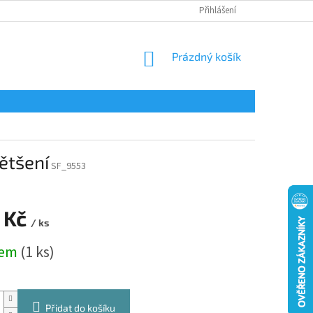
Přihlášení
NÁKUPNÍ
Prázdný košík
KOŠÍK
ětšení
SF_9553
 Kč
/ ks
dem
(1 ks)
Přidat do košíku