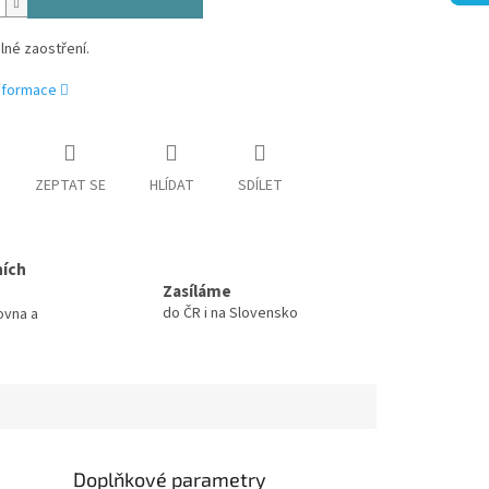
lné zaostření.
informace
ZEPTAT SE
HLÍDAT
SDÍLET
ních
Zasíláme
do ČR i na Slovensko
ovna a
Doplňkové parametry