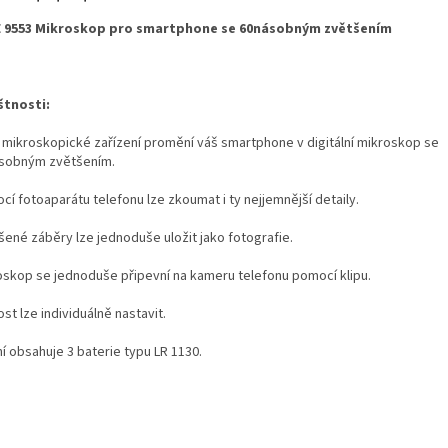
 9553 Mikroskop pro smartphone se 60násobným zvětšením
štnosti:
 mikroskopické zařízení promění váš smartphone v digitální mikroskop se
sobným zvětšením.
í fotoaparátu telefonu lze zkoumat i ty nejjemnější detaily.
šené záběry lze jednoduše uložit jako fotografie.
oskop se jednoduše připevní na kameru telefonu pomocí klipu.
st lze individuálně nastavit.
í obsahuje 3 baterie typu LR 1130.