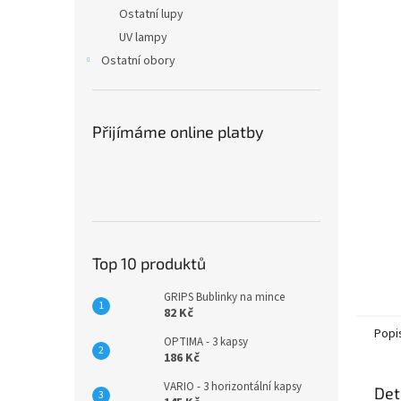
n
Ostatní lupy
e
UV lampy
l
Ostatní obory
Přijímáme online platby
Top 10 produktů
GRIPS Bublinky na mince
82 Kč
Popi
OPTIMA - 3 kapsy
186 Kč
VARIO - 3 horizontální kapsy
Det