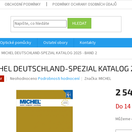
OBCHODNÍ PODMÍNKY
PODMÍNKY OCHRANY OSOBNÍCH ÚDAJŮ
HLEDAT
Optické pomůcky
Ostatní obory
Kontakty
MICHEL DEUTSCHLAND-SPEZIAL KATALOG 2025 - BAND 2
HEL DEUTSCHLAND-SPEZIAL KATALOG 
Průměrné
Neohodnoceno
Podrobnosti hodnocení
Značka:
MICHEL
r
hodnocení
produktu
2 5
je
0,0
Měrná
Do 14
z
cena:
5
hvězdiček.
Můžeme d