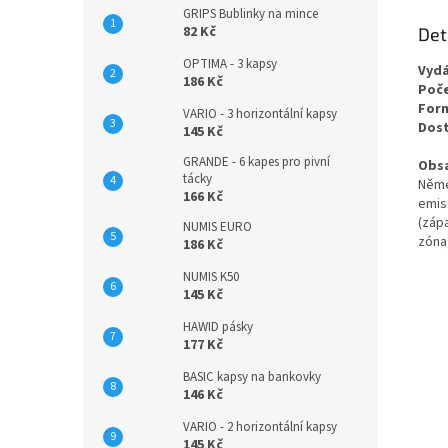
GRIPS Bublinky na mince
82 Kč
Det
OPTIMA - 3 kapsy
Vydá
186 Kč
Poče
For
VARIO - 3 horizontální kapsy
Dos
145 Kč
GRANDE - 6 kapes pro pivní
Obs
tácky
Něme
166 Kč
emis
(záp
NUMIS EURO
zóna
186 Kč
NUMIS K50
145 Kč
HAWID pásky
177 Kč
BASIC kapsy na bankovky
146 Kč
VARIO - 2 horizontální kapsy
145 Kč