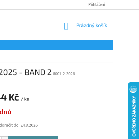
Přihlášení
NÁKUPNÍ
Prázdný košík
KOŠÍK
2025 - BAND 2
6001-2-2026
44 Kč
/ ks
 dnů
oručit do:
24.8.2026