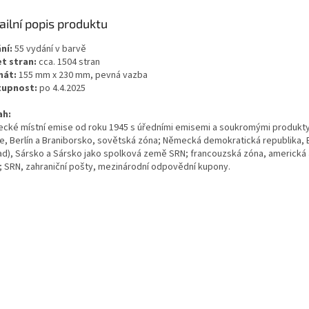
ailní popis produktu
ní:
55 vydání v barvě
t stran:
cca. 1504 stran
mát:
155 mm x 230 mm, pevná vazba
tupnost:
po 4.4.2025
ah:
cké místní emise od roku 1945 s úředními emisemi a soukromými produkt
e, Berlín a Braniborsko, sovětská zóna; Německá demokratická republika, B
ad), Sársko a Sársko jako spolková země SRN; francouzská zóna, americká 
; SRN, zahraniční pošty, mezinárodní odpovědní kupony.