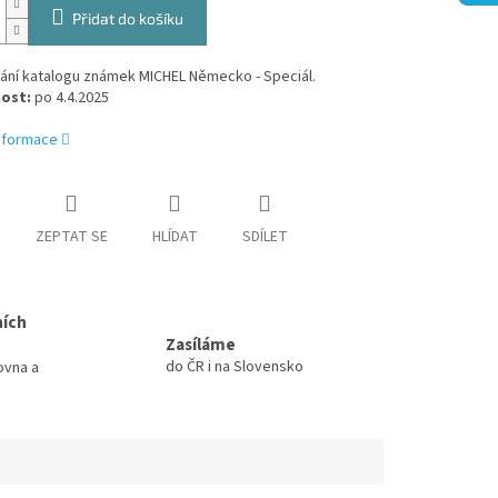
Přidat do košíku
ání katalogu známek MICHEL Německo - Speciál.
ost:
po 4.4.2025
informace
ZEPTAT SE
HLÍDAT
SDÍLET
ních
Zasíláme
do ČR i na Slovensko
ovna a