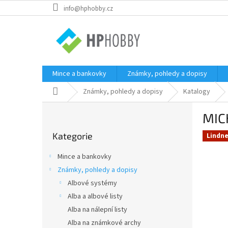
Přejít
info@hphobby.cz
na
obsah
Mince a bankovky
Známky, pohledy a dopisy
Domů
Známky, pohledy a dopisy
Katalogy
P
MIC
o
Přeskočit
s
Kategorie
kategorie
Lindne
t
r
Mince a bankovky
a
Známky, pohledy a dopisy
n
Albové systémy
n
í
Alba a albové listy
p
Alba na nálepní listy
a
Alba na známkové archy