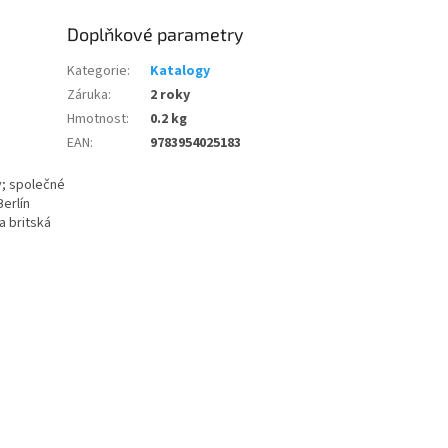
Doplňkové parametry
Kategorie
:
Katalogy
Záruka
:
2 roky
Hmotnost
:
0.2 kg
EAN
:
9783954025183
y; společné
erlín
a britská