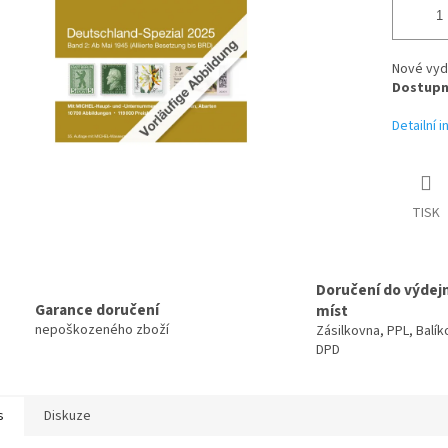
Nové vyd
Dostupn
Detailní 
TISK
Doručení do výdej
Garance doručení
míst
nepoškozeného zboží
Zásilkovna, PPL, Balík
DPD
s
Diskuze