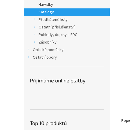
n
Hawidky
e
Katalogy
l
Předtištěné listy
Ostatní příslušenství
Pohledy, dopisy a FDC
Zásobníky
Optické pomůcky
Ostatní obory
Přijímáme online platby
Popi
Top 10 produktů