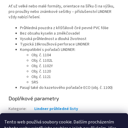
Ať už velké nebo malé formáty, orientace na šířku či na výšku,
pro proužky nebo známkové sešitky – příslušenství LINDNER
vždy nabízí řešení.
Průhledná pouzdra z křišťálově čiré pevné PVC fólie
Bez obsahu kyselin a změkčovadel
Vysoká průhlednost a dlouhá životnost
Typická 18kroužková perforace LINDNER
Kompatibilní s pořadači LINDNER:
Obj. č. 1104
Obj. č. 1102L
Obj. č. 1102Y
Obj. č. 1120
Obj. č. 1121
SRS
Pasují také do kazetového pořadače ECO (obj. č. 1100)
Doplňkové parametry
Kategorie
:
Lindner průhledné listy
Záruka
:
2 roky
Tento web používá soubory cookie. Dalším procházením
Kód výrobce
:
829