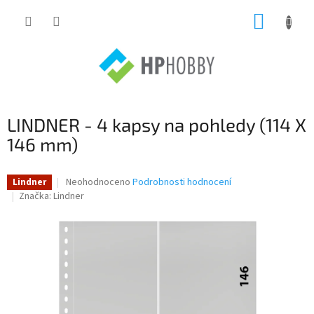
Přejít
NÁKUP
na
obsah
KOŠÍK
LINDNER - 4 kapsy na pohledy (114 X
146 mm)
Průměrné
Neohodnoceno
Podrobnosti hodnocení
Lindner
hodnocení
Značka:
Lindner
produktu
je
0,0
z
5
hvězdiček.