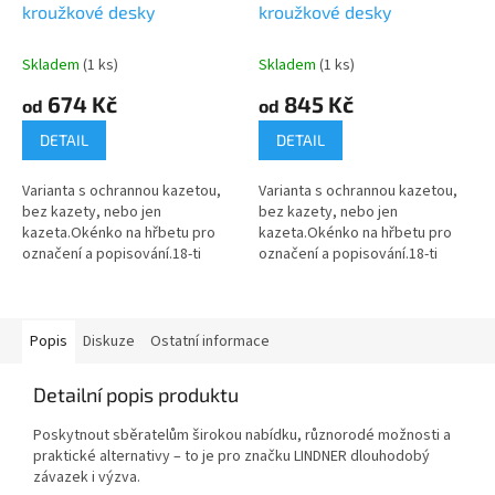
kroužkové desky
kroužkové desky
Skladem
(1 ks)
Skladem
(1 ks)
674 Kč
845 Kč
od
od
DETAIL
DETAIL
Varianta s ochrannou kazetou,
Varianta s ochrannou kazetou,
bez kazety, nebo jen
bez kazety, nebo jen
kazeta.Okénko na hřbetu pro
kazeta.Okénko na hřbetu pro
označení a popisování.18-ti
označení a popisování.18-ti
kroužkový mechanizmus.2
kroužkový mechanizmus.2
zvedáky listů zabraňují přehnutí
zvedáky listů zabraňují přehnutí
listů.Formát...
listů.Formát...
Popis
Diskuze
Ostatní informace
Detailní popis produktu
Poskytnout sběratelům širokou nabídku, různorodé možnosti a
praktické alternativy – to je pro značku LINDNER dlouhodobý
závazek i výzva.