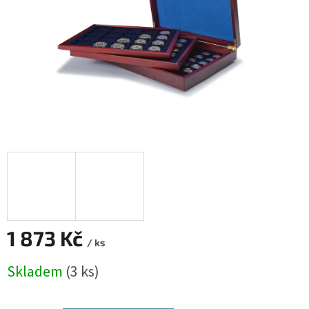
1 873 Kč
/ ks
Měrná
Skladem
(3 ks)
cena: