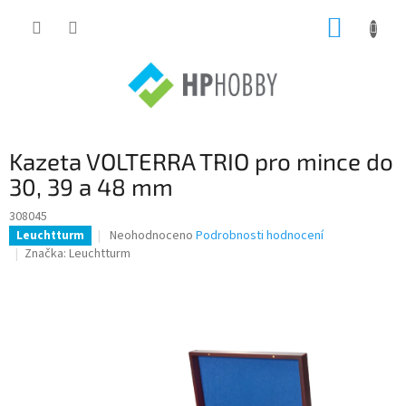
Přejít
NÁKUP
na
obsah
KOŠÍK
Kazeta VOLTERRA TRIO pro mince do
30, 39 a 48 mm
308045
Průměrné
Neohodnoceno
Podrobnosti hodnocení
Leuchtturm
hodnocení
Značka:
Leuchtturm
produktu
je
0,0
z
5
hvězdiček.