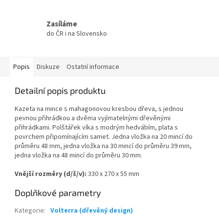
Zasíláme
do ČR i na Slovensko
Popis
Diskuze
Ostatní informace
Detailní popis produktu
Kazeta na mince s mahagonovou kresbou dřeva, s jednou
pevnou přihrádkou a dvěma vyjímatelnými dřevěnými
přihrádkami. Polštářek víka s modrým hedvábím, plata s
povrchem připomínajícím samet. Jedna vložka na 20 mincí do
průměru 48 mm, jedna vložka na 30 mincí do průměru 39 mm,
jedna vložka na 48 mincí do průměru 30 mm.
Vnější rozměry (d/š/v):
330 x 270 x 55 mm
Doplňkové parametry
Kategorie
:
Volterra (dřevěný design)