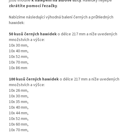
jsou vhodné
k nalepení na albové listy
. Hawidky nejlépe
zkrátíte pomocí řezačky
.
Nabízíme následující výhodná balení černých a průhledných
hawidek
:
50 kusů černých hawidek
o délce 217 mm a níže uvedených
množstvích a výšce
:
10x 30 mm,
10x 40 mm,
10x 52 mm,
10x 70 mm,
10x 86 mm
100 kusů černých hawidek
o délce 217 mm a níže uvedených
množstvích a výšce:
10x 26 mm,
10x 30 mm,
10x 35 mm,
10x 40 mm,
10x 44 mm,
10x 52 mm,
10x 60 mm,
10x 70 mm,