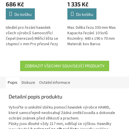
686 Kč
1 335 Kč
Do košíku
Do košíku
Ideální pro řezání hawidek
Max. Délka řezu 330 mm Max.
všech výrobců Samoostřící
Kapacita řezání: 10 listů
čepel (nerezaví) Měřicí lišta se
Rozměry: 440 x 190 x 70 mm
stupnicí v mm Pro přesné řezy
Materiál: kov Barva:
do 180 mm
modrostříbrná
ZOBRAZIT VŠECHNY SOUVISEJÍCÍ PRODUKTY
Popis
Diskuze
Ostatní informace
Detailní popis produktu
Vytvořte si unikátní sbírku pomocí hawidek výrobce HAWID,
které samozřejmě neobsahují žádná změkčovadla a dokonale
ochrání známek před vlhkostí a prachem.
Pásky jsou dlouhé vždy 217 mm, odlišují se výškou. Hawidky