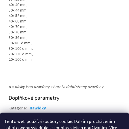
40x 40 mm,
50x 44 mm,
40x 52 mm,
40x 60 mm,
40x 70 mm,
30x 76 mm,
30x 86 mm,
30x 80 d mm,
30x 100 d mm,
20x 130 d mm,
20x 160 d mm
d = pásky jsou uzavřeny z horní a dolní strany uzavřeny
Doplňkové parametry
Kategorie
:
Hawidky
Záruka
:
2 roky
Tento web používá soubory cookie. Dalším procházením
EAN
:
Zvolte variantu
tohoto webu vyjadřujete souhlas s jejich používáním.. Více