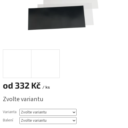
od
332 Kč
/ ks
Měrná
Zvolte variantu
cena:
Varianta
Balení