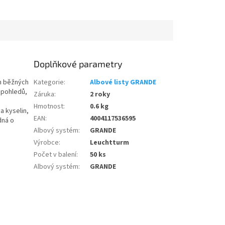
Doplňkové parametry
ch běžných
Kategorie
:
Albové listy GRANDE
 pohledů,
Záruka
:
2 roky
Hmotnost
:
0.6 kg
a kyselin,
EAN
:
4004117536595
dná o
Albový systém
:
GRANDE
Výrobce
:
Leuchtturm
Počet v balení
:
50 ks
Albový systém
:
GRANDE