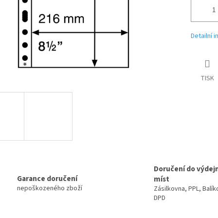
Detailní 
TISK
Doručení do výdej
Garance doručení
míst
nepoškozeného zboží
Zásilkovna, PPL, Balík
DPD