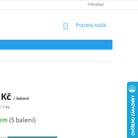
Přihlášení
NÁKUPNÍ
Prázdný košík
KOŠÍK
 Kč
/ balení
/ 1 ks
dem
(5 balení)