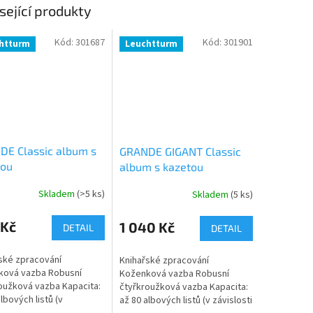
sející produkty
Kód:
301687
Kód:
301901
htturm
Leuchtturm
DE Classic album s
GRANDE GIGANT Classic
tou
album s kazetou
Skladem
(>5 ks)
Skladem
(5 ks)
 Kč
1 040 Kč
DETAIL
DETAIL
ské zpracování
Knihařské zpracování
ková vazba Robusní
Koženková vazba Robusní
oužková vazba Kapacita:
čtyřkroužková vazba Kapacita:
lbových listů (v
až 80 albových listů (v závislosti
osti na tloušťce