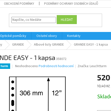
OBCHODNÍ PODMÍNKY
PODMÍNKY OCHRANY OSOBNÍCH ÚDAJŮ
HLEDAT
Optické pomůcky
Ostatní obory
Kontakty
my
GRANDE
Albové listy GRANDE
GRANDE EASY - 1 kapsa
NDE EASY - 1 kapsa
358072
Průměrné
Neohodnoceno
Podrobnosti hodnocení
Značka:
Leuchtturm
tturm
hodnocení
produktu
520
je
0,0
Měrná
10,40 Kč 
z
cena:
5
Skla
hvězdiček.