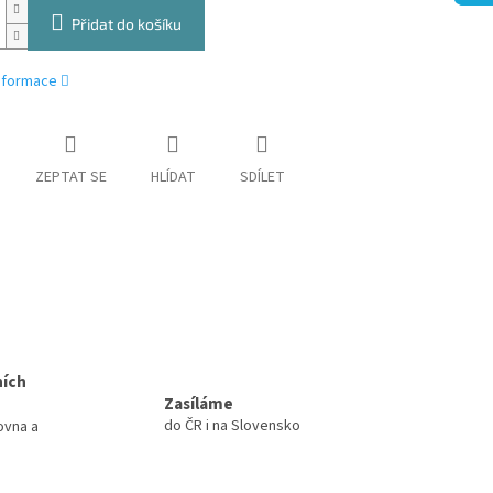
Přidat do košíku
informace
ZEPTAT SE
HLÍDAT
SDÍLET
ních
Zasíláme
do ČR i na Slovensko
ovna a