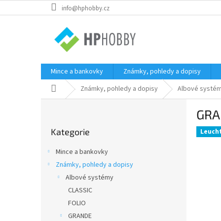
Přejít
info@hphobby.cz
na
obsah
Mince a bankovky
Známky, pohledy a dopisy
Domů
Známky, pohledy a dopisy
Albové systé
P
GRA
o
Přeskočit
s
Kategorie
kategorie
Leuch
t
r
Mince a bankovky
a
Známky, pohledy a dopisy
n
Albové systémy
n
í
CLASSIC
p
FOLIO
a
GRANDE