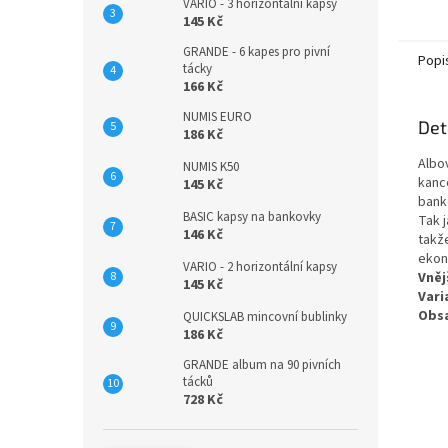
VARIO - 3 horizontální kapsy
vklád
145 Kč
GRANDE - 6 kapes pro pivní
Popi
tácky
166 Kč
NUMIS EURO
Det
186 Kč
Albo
NUMIS K50
kanc
145 Kč
bank
BASIC kapsy na bankovky
Tak 
146 Kč
takž
ekon
VARIO - 2 horizontální kapsy
Vněj
145 Kč
Vari
Obsa
QUICKSLAB mincovní bublinky
186 Kč
GRANDE album na 90 pivních
tácků
728 Kč