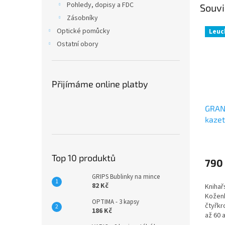
Pohledy, dopisy a FDC
Souvi
Zásobníky
Optické pomůcky
Leuc
Ostatní obory
Přijímáme online platby
GRAN
kaze
Top 10 produktů
790
GRIPS Bublinky na mince
82 Kč
Knihař
Kožen
OPTIMA - 3 kapsy
čtyřkr
186 Kč
až 60 a
závisl