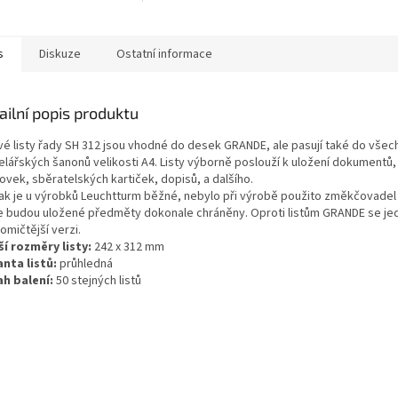
na tloušťce vkládaných
aných dokumentů)
dokumentů)
s
Diskuze
Ostatní informace
ailní popis produktu
vé listy řady SH 312 jsou vhodné do desek GRANDE, ale pasují také do vše
elářských šanonů velikosti A4. Listy výborně poslouží k uložení dokumentů,
ovek, sběratelských kartiček, dopisů, a dalšího.
jak je u výrobků Leuchtturm běžné, nebylo při výrobě použito změkčovadel 
e budou uložené předměty dokonale chráněny. Oproti listům GRANDE se je
omičtější verzi.
ší rozměry listy:
242 x 312 mm
anta listů:
průhledná
h balení:
50 stejných listů