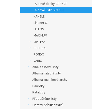
n
Albové desky GRANDE
e
Albové listy GRANDE
l
KANZLEI
Lindner XL
LOTOS
MAXIMUM
OPTIMA
PUBLICA
RONDO
VARIO
Alba a albové listy
Alba na nálepní listy
Alba na známkové archy
Hawidky
Katalogy
Předtištěné listy
Ostatní příslušenství