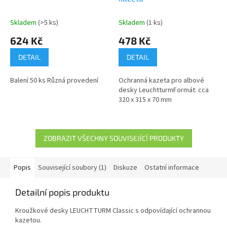
Skladem
(>5 ks)
Skladem
(1 ks)
624 Kč
478 Kč
DETAIL
DETAIL
Balení 50 ks Různá provedení
Ochranná kazeta pro albové
desky LeuchtturmFormát: cca
320 x 315 x 70 mm
ZOBRAZIT VŠECHNY SOUVISEJÍCÍ PRODUKTY
Popis
Související soubory (1)
Diskuze
Ostatní informace
Detailní popis produktu
Kroužkové desky LEUCHTTURM Classic s odpovídající ochrannou
kazetou.