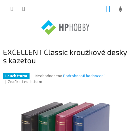
Přejít
NÁKUP
na
obsah
KOŠÍK
EXCELLENT Classic kroužkové desky
s kazetou
Průměrné
Neohodnoceno
Podrobnosti hodnocení
Leuchtturm
hodnocení
Značka:
Leuchtturm
produktu
je
0,0
z
5
hvězdiček.