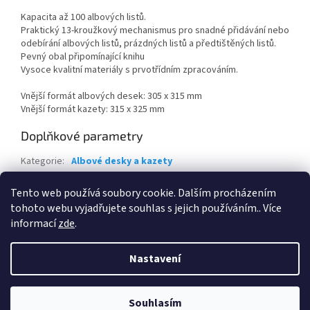
Kapacita až 100 albových listů.
Praktický 13-kroužkový mechanismus pro snadné přidávání nebo
odebírání albových listů, prázdných listů a předtištěných listů.
Pevný obal připomínající knihu
Vysoce kvalitní materiály s prvotřídním zpracováním.
Vnější formát albových desek: 305 x 315 mm
Vnější formát kazety: 315 x 325 mm
Doplňkové parametry
Kategorie
:
Albové desky a kazety
Záruka
:
2 roky
Tento web používá soubory cookie. Dalším procházením
EAN
:
Zvolte variantu
tohoto webu vyjadřujete souhlas s jejich používáním.. Více
informací
zde
.
Z
á
Nastavení
Vytvořil Shoptet
p
a
t
Souhlasím
Copyright 2026
HPhobby s.r.o.
. Všechna práva vyhrazena.