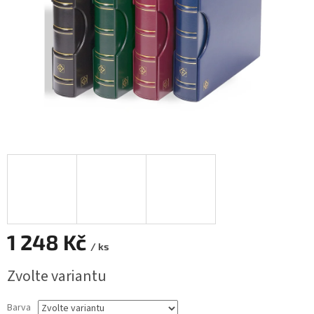
1 248 Kč
/ ks
Měrná
Zvolte variantu
cena:
Barva