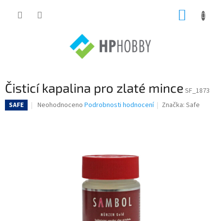
Přejít
NÁKUP
na
obsah
KOŠÍK
Čisticí kapalina pro zlaté mince
SF_1873
Průměrné
Neohodnoceno
Podrobnosti hodnocení
Značka:
Safe
SAFE
hodnocení
produktu
je
0,0
z
5
hvězdiček.