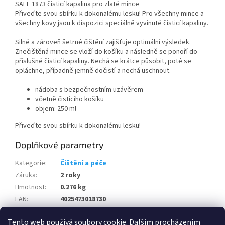
SAFE 1873 čisticí kapalina pro zlaté mince
Přiveďte svou sbírku k dokonalému lesku! Pro všechny mince a
všechny kovy jsou k dispozici speciálně vyvinuté čisticí kapaliny.
Silné a zároveň šetrné čištění zajišťuje optimální výsledek.
Znečištěná mince se vloží do košíku a následně se ponoří do
příslušné čisticí kapaliny. Nechá se krátce působit, poté se
opláchne, případně jemně dočistí a nechá uschnout.
nádoba s bezpečnostním uzávěrem
včetně čisticího košíku
objem: 250 ml
Přiveďte svou sbírku k dokonalému lesku!
Doplňkové parametry
Kategorie
:
Čištění a péče
Záruka
:
2 roky
Hmotnost
:
0.276 kg
EAN
:
4025473018730
Kód výrobce
:
1873
Tento web používá soubory cookie. Dalším procházením
Výrobce
:
SAFE