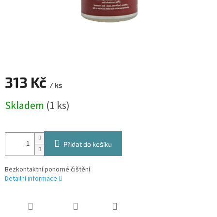
313 Kč
/ ks
Měrná
Skladem
(1 ks)
cena:
Přidat do košíku
Bezkontaktní ponorné čištění
Detailní informace