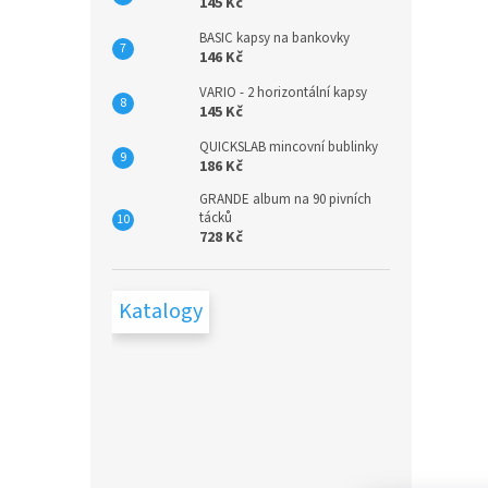
145 Kč
BASIC kapsy na bankovky
146 Kč
VARIO - 2 horizontální kapsy
145 Kč
QUICKSLAB mincovní bublinky
186 Kč
GRANDE album na 90 pivních
tácků
728 Kč
Katalogy