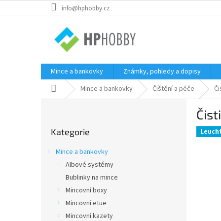
Přejít
info@hphobby.cz
na
obsah
Mince a bankovky
Známky, pohledy a dopisy
Domů
Mince a bankovky
Čištění a péče
Či
P
Čist
o
Přeskočit
s
Kategorie
kategorie
Leuch
t
r
Mince a bankovky
a
Albové systémy
n
Bublinky na mince
n
í
Mincovní boxy
p
Mincovní etue
a
Mincovní kazety