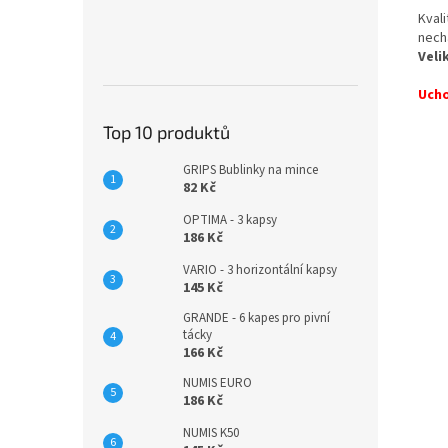
Kval
nechá
Veli
Ucho
Top 10 produktů
GRIPS Bublinky na mince
82 Kč
OPTIMA - 3 kapsy
186 Kč
VARIO - 3 horizontální kapsy
145 Kč
GRANDE - 6 kapes pro pivní
tácky
166 Kč
NUMIS EURO
186 Kč
NUMIS K50