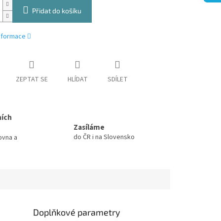
Přidat do košíku
informace
ZEPTAT SE
HLÍDAT
SDÍLET
ních
Zasíláme
do ČR i na Slovensko
ovna a
Doplňkové parametry