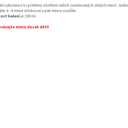
itní substance k rychlému ošetření vašich zoxidovaných zlatých mincí. Jed
te 4 - 8 minut účinkovat a pak mince osušíte.
kost balení
je 200 ml.
vávejte mimo dosah dětí!