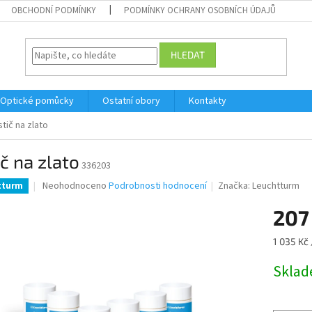
OBCHODNÍ PODMÍNKY
PODMÍNKY OCHRANY OSOBNÍCH ÚDAJŮ
HLEDAT
Optické pomůcky
Ostatní obory
Kontakty
stič na zlato
ič na zlato
336203
Průměrné
Neohodnoceno
Podrobnosti hodnocení
Značka:
Leuchtturm
tturm
hodnocení
produktu
207
je
0,0
Měrná
1 035 Kč /
z
cena:
5
Skla
hvězdiček.