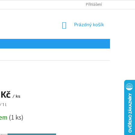
Přihlášení
NÁKUPNÍ
Prázdný košík
KOŠÍK
 Kč
/ ks
 1 l
dem
(1 ks)