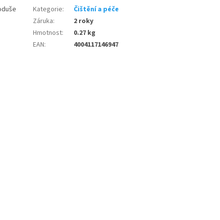
noduše
Kategorie
:
Čištění a péče
Záruka
:
2 roky
Hmotnost
:
0.27 kg
EAN
:
4004117146947