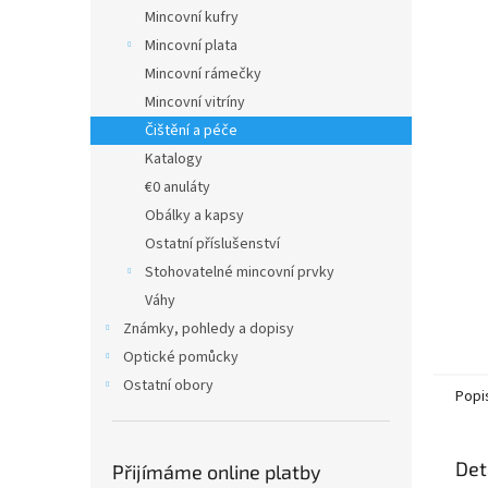
n
Mincovní kufry
e
Mincovní plata
l
Mincovní rámečky
Mincovní vitríny
Čištění a péče
Katalogy
€0 anuláty
Obálky a kapsy
Ostatní příslušenství
Stohovatelné mincovní prvky
Váhy
Známky, pohledy a dopisy
Optické pomůcky
Ostatní obory
Popi
Det
Přijímáme online platby