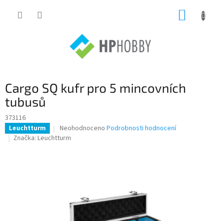
Přejít
NÁKUP
na
obsah
KOŠÍK
Cargo SQ kufr pro 5 mincovních
tubusů
373116
Průměrné
Neohodnoceno
Podrobnosti hodnocení
Leuchtturm
hodnocení
Značka:
Leuchtturm
produktu
je
0,0
z
5
hvězdiček.