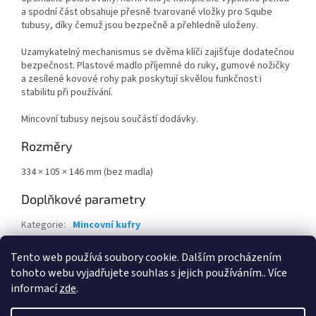
a spodní část obsahuje přesně tvarované vložky pro Sqube
tubusy, díky čemuž jsou bezpečně a přehledně uloženy.
Uzamykatelný mechanismus se dvěma klíči zajišťuje dodatečnou
bezpečnost. Plastové madlo příjemné do ruky, gumové nožičky
a zesílené kovové rohy pak poskytují skvělou funkčnost i
stabilitu při používání.
Mincovní tubusy nejsou součástí dodávky.
Rozměry
334 × 105 × 146 mm (bez madla)
Doplňkové parametry
Kategorie
:
Mincovní kufry
Záruka
:
2 roky
Tento web používá soubory cookie. Dalším procházením
Hmotnost
:
0.2 kg
tohoto webu vyjadřujete souhlas s jejich používáním.. Více
informací
zde
.
Z
á