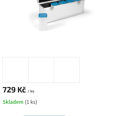
729 Kč
/ ks
Měrná
Skladem
(1 ks)
cena: