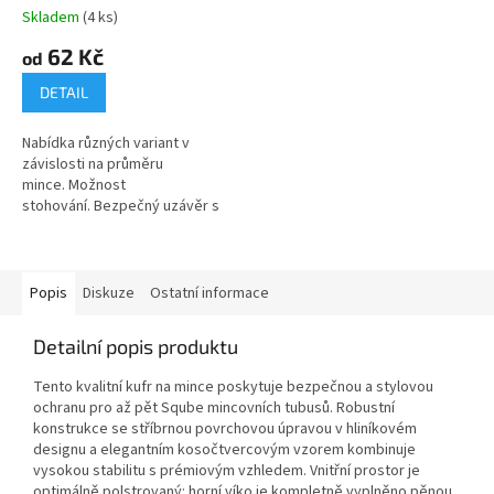
Skladem
(4 ks)
62 Kč
od
DETAIL
Nabídka různých variant v
závislosti na průměru
mince. Možnost
stohování. Bezpečný uzávěr s
funkcí twist. Technologie
Intercept Technology™: až 15
let aktivní...
Popis
Diskuze
Ostatní informace
Detailní popis produktu
Tento kvalitní kufr na mince poskytuje bezpečnou a stylovou
ochranu pro až pět Sqube mincovních tubusů. Robustní
konstrukce se stříbrnou povrchovou úpravou v hliníkovém
designu a elegantním kosočtvercovým vzorem kombinuje
vysokou stabilitu s prémiovým vzhledem. Vnitřní prostor je
optimálně polstrovaný: horní víko je kompletně vyplněno pěnou