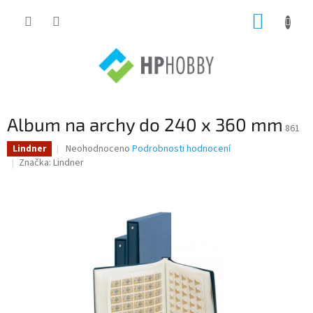
Přejít
NÁKUP
na
obsah
KOŠÍK
Album na archy do 240 x 360 mm
861
Průměrné
Neohodnoceno
Podrobnosti hodnocení
Lindner
hodnocení
Značka:
Lindner
produktu
je
0,0
z
5
hvězdiček.