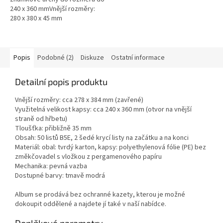
240 x 360 mmVnější rozměry:
280 x 380 x 45 mm
Popis
Podobné (2)
Diskuze
Ostatní informace
Detailní popis produktu
Vnější rozměry: cca
278 x 384 mm
(zavřené)
Využitelná velikost kapsy: cca
240 x 360 mm
(otvor na vnější
straně od hřbetu)
Tloušťka: přibližně 35 mm
Obsah: 50 listů B5E, 2 šedé krycí listy na začátku a na konci
Materiál: obal: tvrdý karton, kapsy: polyethylenová fólie (PE) bez
změkčovadel s vložkou z pergamenového papíru
Mechanika: pevná vazba
Dostupné barvy: tmavě modrá
Album se prodává bez ochranné kazety, kterou je možné
dokoupit oddělené a najdete jí také v naší nabídce.
Doplňkové parametry