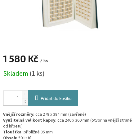
1 580 Kč
/ ks
Měrná
Skladem
(1 ks)
cena:
Přidat do košíku
Vnější rozměry:
cca
278 x 384 mm
(zavřené)
Využitelná velikost kapsy:
cca
240 x 360 mm
(otvor na vnější straně
od hřbetu)
Tloušťka:
přibližně 35 mm
Obsah:
50 listů