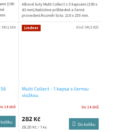
sami (190
Albové listy Multi Collect s 5 kapsami (190 x
rné
43 mm).Nabízíme průhledné a černé
 mm.
provedení.Rozměr listu: 210 x 255 mm.
:
MU1364
Kód:
MU1405
Lindner
 56
Multi Collect - 1 kapsa s černou
vložkou
Do 14 dnů
Do 14 dnů
282 Kč
 košíku
Do košíku
Měrná
28,20 Kč / 1 ks
cena: