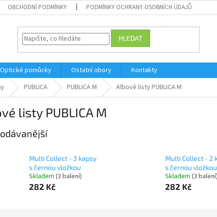
OBCHODNÍ PODMÍNKY
PODMÍNKY OCHRANY OSOBNÍCH ÚDAJŮ
HLEDAT
Optické pomůcky
Ostatní obory
Kontakty
my
PUBLICA
PUBLICA M
Albové listy PUBLICA M
vé listy PUBLICA M
odávanější
Multi Collect - 3 kapsy
Multi Collect - 2
s černou vložkou
s černou vložkou
Skladem
(3 balení)
Skladem
(3 balení
282 Kč
282 Kč