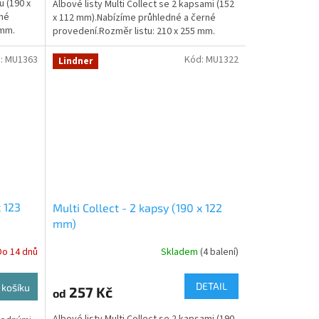
u (190 x
Albové listy Multi Collect se 2 kapsami (152
rné
x 112 mm).Nabízíme průhledné a černé
 mm.
provedení.Rozměr listu: 210 x 255 mm.
:
MU1363
Kód:
MU1322
Lindner
x 123
Multi Collect - 2 kapsy (190 x 122
mm)
Do 14 dnů
Skladem
(4 balení)
DETAIL
 košíku
257 Kč
od
Albové listy Multi Collect se 2 kapsami (190