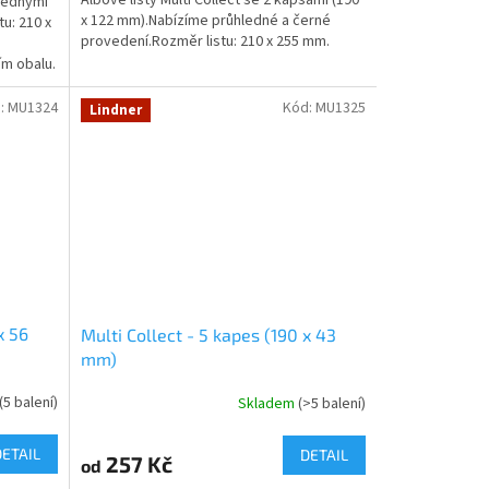
hlednými
x 122 mm).Nabízíme průhledné a černé
u: 210 x
provedení.Rozměr listu: 210 x 255 mm.
ím obalu.
:
MU1324
Kód:
MU1325
Lindner
x 56
Multi Collect - 5 kapes (190 x 43
mm)
(5 balení)
Skladem
(>5 balení)
DETAIL
DETAIL
257 Kč
od