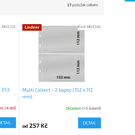
17
položek celkem
:
MU1321
Kód:
MU1341
Lindner
x 253
Multi Collect - 2 kapsy (152 x 112
mm)
Do 14 dnů
Skladem
(>5 balení)
DETAIL
DETAIL
257 Kč
od