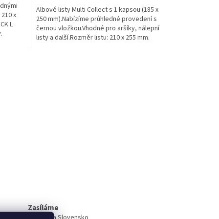
lednými
Albové listy Multi Collect s 1 kapsou (185 x
 210 x
250 mm).Nabízíme průhledné provedení s
ECK L
černou vložkou.Vhodné pro aršíky, nálepní
.
listy a další.Rozměr listu: 210 x 255 mm.
Zasíláme
do ČR i na Slovensko