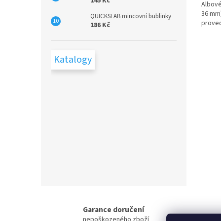
145 Kč
Albové 
36 mm)
QUICKSLAB mincovní bublinky
proved
186 Kč
Katalogy
Garance doručení
nepoškozeného zboží