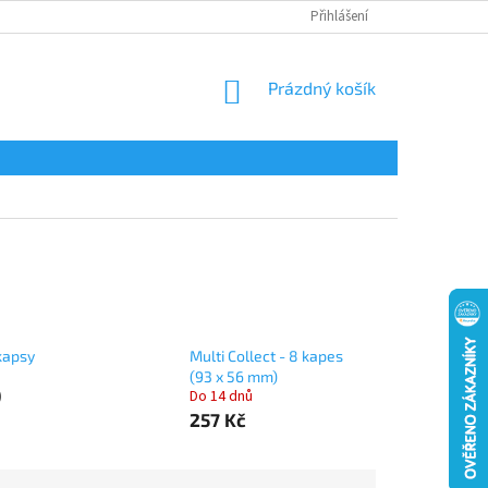
Přihlášení
NÁKUPNÍ
Prázdný košík
KOŠÍK
 kapsy
Multi Collect - 8 kapes
(93 x 56 mm)
)
Do 14 dnů
257 Kč