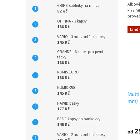
Albové
GRIPS Bublinky na mince
x 77 m
82 Kč
proved
OPTIMA - 3 kapsy
186 Kč
Lind
VARIO - 3 horizontální kapsy
145 Kč
GRANDE - 6 kapes pro pivní
tácky
166 Kč
NUMIS EURO
186 Kč
NUMIS K50
145 Kč
Multi
mm)
HAWID pásky
177 Kč
BASIC kapsy na bankovky
146 Kč
2
od
VARIO - 2 horizontální kapsy