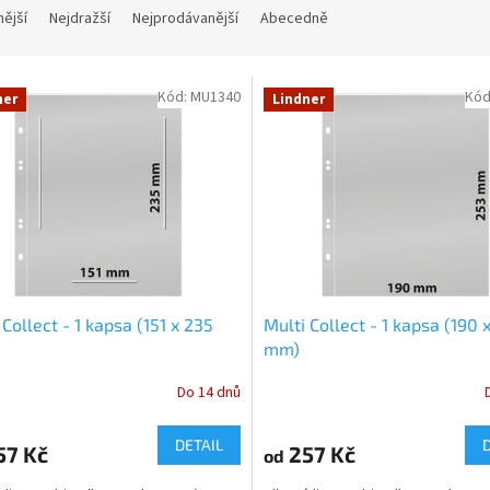
nější
Nejdražší
Nejprodávanější
Abecedně
Kód:
MU1340
Kód
ner
Lindner
 Collect - 1 kapsa (151 x 235
Multi Collect - 1 kapsa (190 
mm)
Do 14 dnů
DETAIL
57 Kč
257 Kč
od