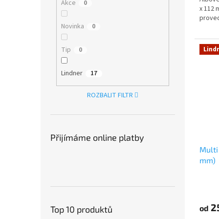
Akce
0
x 112 
proved
Novinka
0
Tip
Lind
0
Lindner
17
ROZBALIT FILTR
Přijímáme online platby
Multi
mm)
2
od
Top 10 produktů