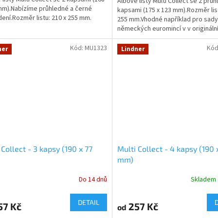
Albové listy Multi Collect se 2 prů
mm).Nabízíme průhledné a černé
kapsami (175 x 123 mm).Rozměr list
ení.Rozměr listu: 210 x 255 mm.
255 mm.Vhodné například pro sady
německých euromincí v v origináln
Kód:
MU1323
Kód
ner
Lindner
 Collect - 3 kapsy (190 x 77
Multi Collect - 4 kapsy (190 
mm)
Do 14 dnů
Skladem
DETAIL
57 Kč
257 Kč
od