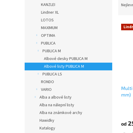
n
a
KANZLEI
Nejlev
e
z
Lindner XL
l
e
LOTOS
V
n
Lind
MAXIMUM
ý
í
OPTIMA
p
p
i
r
PUBLICA
s
o
PUBLICA M
p
d
Albové desky PUBLICA M
r
u
Albové listy PUBLICA M
o
k
PUBLICA LS
d
t
RONDO
u
ů
Multi
k
VARIO
mm)
t
Alba a albové listy
ů
Alba na nálepní listy
Alba na známkové archy
Hawidky
2
od
Katalogy