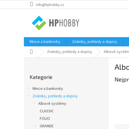
Přejít
info@hphobby.cz
na
obsah
Mince a bankovky
Známky, pohledy a dopisy
Domů
Známky, pohledy a dopisy
Albové systé
P
Albo
o
Přeskočit
s
Kategorie
kategorie
Nejpr
t
r
Mince a bankovky
a
Známky, pohledy a dopisy
n
Albové systémy
n
í
CLASSIC
p
FOLIO
a
GRANDE
Ř