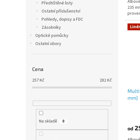
Albové 
Předtištěné listy
235 mm
Ostatní příslušenství
proved
Pohledy, dopisy a FDC
Lind
Zásobníky
Optické pomůcky
Ostatní obory
Cena
257
Kč
282
Kč
Multi
mm)
Na skladě
8
2
od
Albové