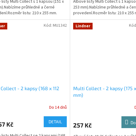
listy Multi Collect s 1 kapsou (151 x
Albové listy Multi Collect s 1 kapso
).Nabízíme průhledné a černé
253 mm).Nabízíme průhledné a če
ení.Rozměr listu: 210 x 255 mm.
provedení.Rozměr listu: 210 x 255
Kód:
MU1342
Kód
ner
Lindner
 Collect - 2 kapsy (168 x 112
Multi Collect - 2 kapsy (175 
mm)
Do 14 dnů
DETAIL
Do
57 Kč
257 Kč
 listy Multi Collect se 2 kapsami (168