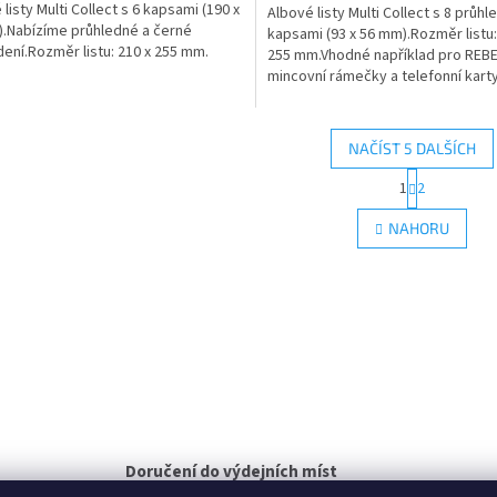
listy Multi Collect s 6 kapsami (190 x
Albové listy Multi Collect s 8 průh
.Nabízíme průhledné a černé
kapsami (93 x 56 mm).Rozměr listu:
ení.Rozměr listu: 210 x 255 mm.
255 mm.Vhodné například pro REB
mincovní rámečky a telefonní karty
NAČÍST 5 DALŠÍCH
S
1
2
O
t
r
v
NAHORU
á
l
n
á
k
d
o
a
v
c
á
í
n
p
í
r
v
k
y
Doručení do výdejních míst
v
ý
Zásilkovna, PPL, Balíkovna a DPD