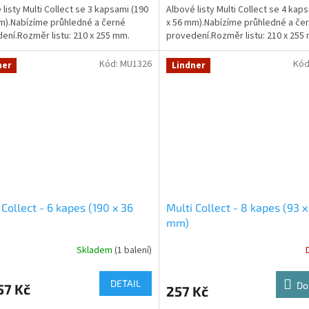
 listy Multi Collect se 3 kapsami (190
Albové listy Multi Collect se 4 kap
m).Nabízíme průhledné a černé
x 56 mm).Nabízíme průhledné a če
ení.Rozměr listu: 210 x 255 mm.
provedení.Rozměr listu: 210 x 255
Kód:
MU1326
Kód
ner
Lindner
 Collect - 6 kapes (190 x 36
Multi Collect - 8 kapes (93 x
mm)
Skladem
(1 balení)
DETAIL
Do
57 Kč
257 Kč