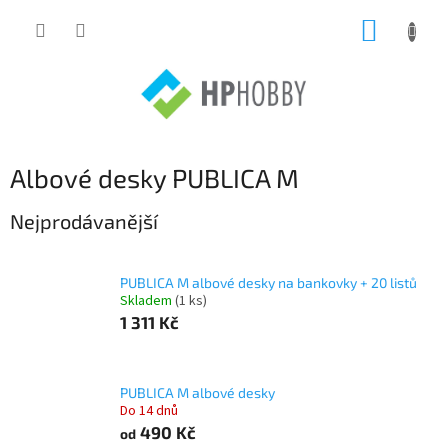
Přejít
NÁKUP
na
obsah
KOŠÍK
Albové desky PUBLICA M
Nejprodávanější
PUBLICA M albové desky na bankovky + 20 listů
Skladem
(1 ks)
1 311 Kč
PUBLICA M albové desky
Do 14 dnů
490 Kč
od