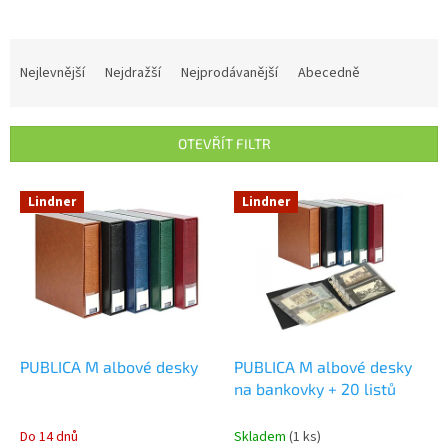
Ř
a
Nejlevnější
Nejdražší
Nejprodávanější
Abecedně
z
e
n
OTEVŘÍT FILTR
í
p
V
r
Lindner
Lindner
ý
o
p
d
i
u
s
k
p
t
r
ů
o
d
PUBLICA M albové desky
PUBLICA M albové desky
u
na bankovky + 20 listů
k
t
Do 14 dnů
Skladem
(1 ks)