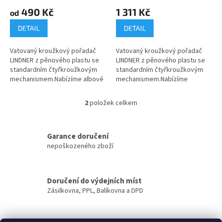
ů
490 Kč
1 311 Kč
od
DETAIL
DETAIL
Vatovaný kroužkový pořadač
Vatovaný kroužkový pořadač
LINDNER z pěnového plastu se
LINDNER z pěnového plastu se
standardním čtyřkroužkovým
standardním čtyřkroužkovým
mechanismem.Nabízíme albové
mechanismem.Nabízíme
desky, ochrannou kazetu nebo
výhodnou sadu albových desek
sadu desek a ochranné
s ochrannou kazetou a 20 listy
2
položek celkem
O
kazety.Formát...
se...
v
l
á
Garance doručení
d
nepoškozeného zboží
a
c
í
Doručení do výdejních míst
p
Zásilkovna, PPL, Balíkovna a DPD
r
v
k
y