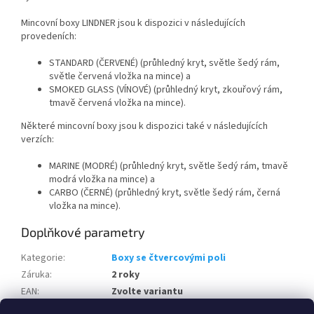
Mincovní boxy LINDNER jsou k dispozici v následujících
provedeních:
STANDARD (ČERVENÉ) (průhledný kryt, světle šedý rám,
světle červená vložka na mince) a
SMOKED GLASS (VÍNOVÉ) (průhledný kryt, zkouřový rám,
tmavě červená vložka na mince).
Některé mincovní boxy jsou k dispozici také v následujících
verzích:
MARINE (MODRÉ) (průhledný kryt, světle šedý rám, tmavě
modrá vložka na mince) a
CARBO (ČERNÉ) (průhledný kryt, světle šedý rám, černá
vložka na mince).
Doplňkové parametry
Kategorie
:
Boxy se čtvercovými poli
Záruka
:
2 roky
EAN
:
Zvolte variantu
Způsob uložení
Bez ochranného pouzdra, Kulaté