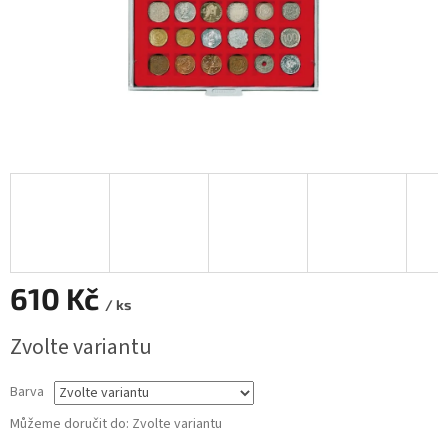
610 Kč
/ ks
Měrná
Zvolte variantu
cena:
Barva
Můžeme doručit do:
Zvolte variantu