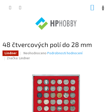
Přejít
NÁKUP
na
obsah
KOŠÍK
48 čtvercových polí do 28 mm
Průměrné
Neohodnoceno
Podrobnosti hodnocení
Lindner
hodnocení
Značka:
Lindner
produktu
je
0,0
z
5
hvězdiček.