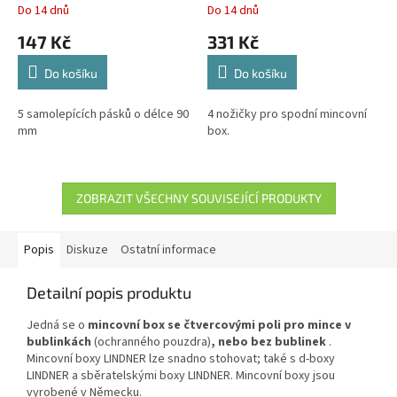
Do 14 dnů
Do 14 dnů
147 Kč
331 Kč
Do košíku
Do košíku
5 samolepících pásků o délce 90
4 nožičky pro spodní mincovní
mm
box.
ZOBRAZIT VŠECHNY SOUVISEJÍCÍ PRODUKTY
Popis
Diskuze
Ostatní informace
Detailní popis produktu
Jedná se o
mincovní box se čtvercovými poli pro mince v
bublinkách
(ochranného pouzdra)
, nebo bez bublinek
.
Mincovní boxy LINDNER lze snadno stohovat; také s d-boxy
LINDNER a sběratelskými boxy LINDNER. Mincovní boxy jsou
vyrobené v Německu.