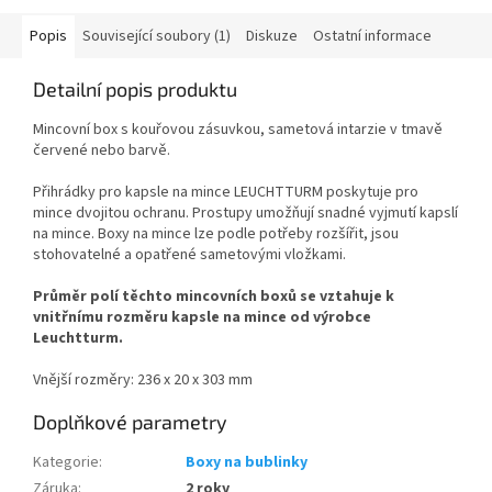
Popis
Související soubory (1)
Diskuze
Ostatní informace
Detailní popis produktu
Mincovní box s kouřovou zásuvkou, sametová intarzie v tmavě
červené nebo barvě.
Přihrádky pro kapsle na mince LEUCHTTURM poskytuje pro
mince dvojitou ochranu. Prostupy umožňují snadné vyjmutí kapslí
na mince. Boxy na mince lze podle potřeby rozšířit, jsou
stohovatelné a opatřené sametovými vložkami.
Průměr polí těchto mincovních boxů se vztahuje k
vnitřnímu rozměru kapsle na mince od výrobce
Leuchtturm.
Vnější rozměry: 236 x 20 x 303 mm
Doplňkové parametry
Kategorie
:
Boxy na bublinky
Záruka
:
2 roky