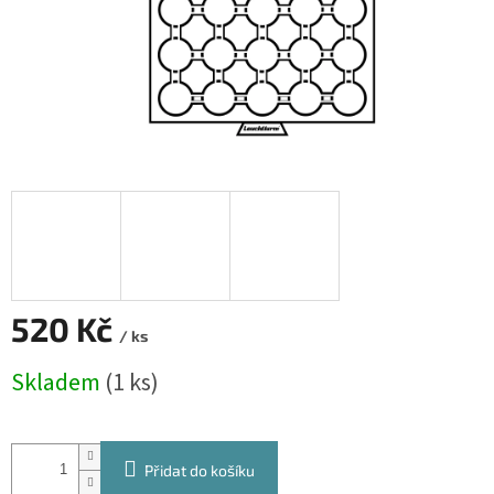
520 Kč
/ ks
Měrná
Skladem
(1 ks)
cena:
Přidat do košíku