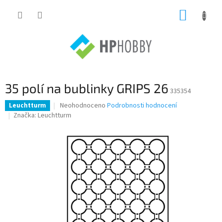
Přejít
NÁKUP
na
obsah
KOŠÍK
35 polí na bublinky GRIPS 26
335354
Průměrné
Neohodnoceno
Podrobnosti hodnocení
Leuchtturm
hodnocení
Značka:
Leuchtturm
produktu
je
0,0
z
5
hvězdiček.