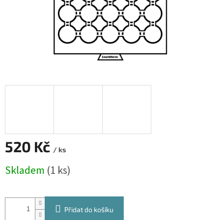
520 Kč
/ ks
Měrná
Skladem
(1 ks)
cena:
Přidat do košíku