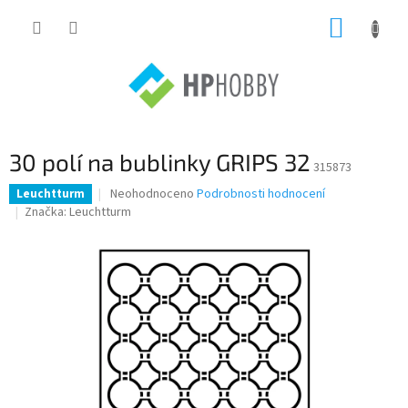
Přejít
NÁKUP
na
obsah
KOŠÍK
30 polí na bublinky GRIPS 32
315873
Průměrné
Neohodnoceno
Podrobnosti hodnocení
Leuchtturm
hodnocení
Značka:
Leuchtturm
produktu
je
0,0
z
5
hvězdiček.