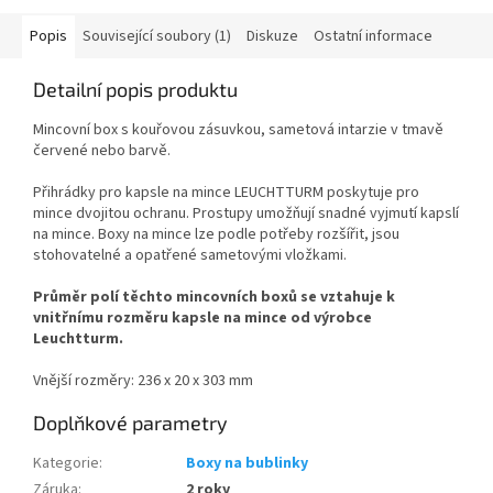
Popis
Související soubory (1)
Diskuze
Ostatní informace
Detailní popis produktu
Mincovní box s kouřovou zásuvkou, sametová intarzie v tmavě
červené nebo barvě.
Přihrádky pro kapsle na mince LEUCHTTURM poskytuje pro
mince dvojitou ochranu. Prostupy umožňují snadné vyjmutí kapslí
na mince. Boxy na mince lze podle potřeby rozšířit, jsou
stohovatelné a opatřené sametovými vložkami.
Průměr polí těchto mincovních boxů se vztahuje k
vnitřnímu rozměru kapsle na mince od výrobce
Leuchtturm.
Vnější rozměry: 236 x 20 x 303 mm
Doplňkové parametry
Kategorie
:
Boxy na bublinky
Záruka
:
2 roky