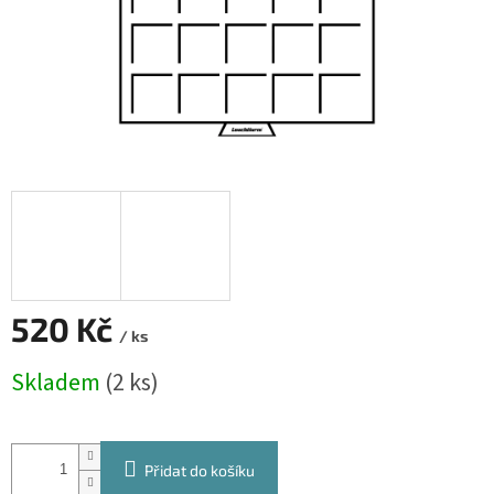
520 Kč
/ ks
Měrná
Skladem
(2 ks)
cena:
Přidat do košíku