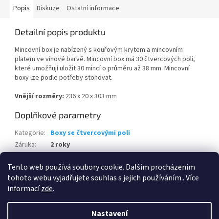
Popis
Diskuze
Ostatní informace
Detailní popis produktu
Mincovní box je nabízený s kouřovým krytem a mincovním
platem ve vínové barvě. Mincovní box má 30 čtvercových polí,
které umožňují uložit 30 mincí o průměru až 38 mm. Mincovní
boxy lze podle potřeby stohovat.
Vnější rozměry:
236 x 20 x 303 mm
Doplňkové parametry
Kategorie
:
Boxy se čtvercovými poli
Záruka
:
2 roky
Hmotnost
:
0.69 kg
Tento web používá soubory cookie. Dalším procházením
EAN
:
4004117123108
tohoto webu vyjadřujete souhlas s jejich používáním.. Více
informací
zde
.
Z
á
Nastavení
Vytvořil Shoptet
p