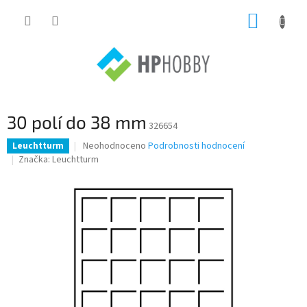
Přejít
NÁKUP
na
obsah
KOŠÍK
30 polí do 38 mm
326654
Průměrné
Neohodnoceno
Podrobnosti hodnocení
Leuchtturm
hodnocení
Značka:
Leuchtturm
produktu
je
0,0
z
5
hvězdiček.