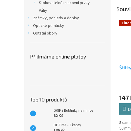
Stohovatelné mincovní prvky
Souvi
Váhy
Známky, pohledy a dopisy
Lind
Optické pomůcky
Ostatní obory
Přijímáme online platby
Štítk
147 
Top 10 produktů
D
GRIPS Bublinky na mince
82 Kč
5 samo
OPTIMA - 3 kapsy
90 mm
186 Kč