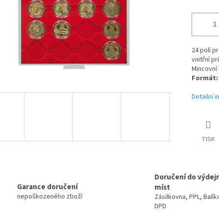
24 polí p
vnitřní p
Mincovní
Formát:
Detailní 
TISK
Doručení do výdej
Garance doručení
míst
nepoškozeného zboží
Zásilkovna, PPL, Balík
DPD