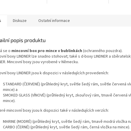
s
Diskuze
Ostatní informace
ailní popis produktu
á se o
mincovní box pro mince v bublinkách
(ochranného pouzdra).
ovní boxy LINDNER lze snadno stohovat; také s d-boxy LINDNER a sběratels
NER. Mincovní boxy jsou vyrobené v Německu.
vní boxy LINDNER jsou k dispozici v následujících provedeních:
STANDARD (ČERVENÉ) (průhledný kryt, světle šedý rám, světle červená vl
mince) a
SMOKED GLASS (VÍNOVÉ) (průhledný kryt, zkouřový rám, tmavě červená v
mince).
ré mincovní boxy jsou k dispozici také v následujících verzích:
MARINE (MODRÉ) (průhledný kryt, světle šedý rám, tmavě modrá vložka n
CARBO (ČERNÉ) (průhledný kryt, světle šedý rám, černá vložka na mince).