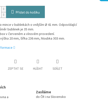
Přidat do košíku
ro mince v bublinkách o vnějším Ø 41 mm. Odpovídající
růměr bublinek je 35 mm.
 box v červeném a vínovém provedení.
výška 20 mm, šířka 236 mm, hloubka 303 mm.
informace
ZEPTAT SE
HLÍDAT
SDÍLET
ních
Zasíláme
do ČR i na Slovensko
ovna a