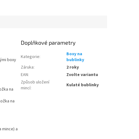
Doplňkové parametry
Boxy na
Kategorie
:
kými boxy
bublinky
Záruka
:
2 roky
EAN
:
Zvolte variantu
Způsob uložení
Kulaté bublinky
mincí
:
ožka na
ložka na
a mince) a