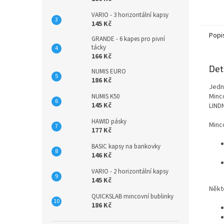
VARIO - 3 horizontální kapsy
145 Kč
Popi
GRANDE - 6 kapes pro pivní
tácky
166 Kč
Det
NUMIS EURO
186 Kč
Jedn
Minc
NUMIS K50
145 Kč
LIND
HAWID pásky
Minco
177 Kč
BASIC kapsy na bankovky
146 Kč
VARIO - 2 horizontální kapsy
145 Kč
Někte
QUICKSLAB mincovní bublinky
186 Kč