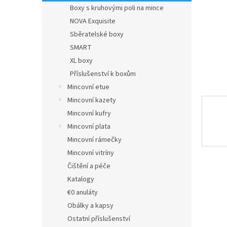
n
Boxy s kruhovými poli na mince
e
NOVA Exquisite
l
Sběratelské boxy
SMART
XL boxy
Příslušenství k boxům
Mincovní etue
Mincovní kazety
Mincovní kufry
Mincovní plata
Mincovní rámečky
Mincovní vitríny
Čištění a péče
Katalogy
€0 anuláty
Obálky a kapsy
Ostatní příslušenství