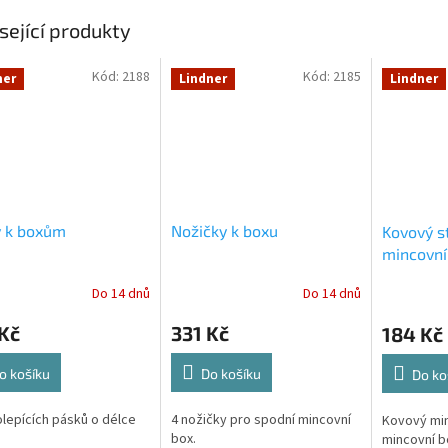
sející produkty
Kód:
2188
Kód:
2185
ner
Lindner
Lindner
y k boxům
Nožičky k boxu
Kovový s
mincovní
Do 14 dnů
Do 14 dnů
Kč
331 Kč
184 Kč
o košíku
Do košíku
Do ko
lepících pásků o délce
4 nožičky pro spodní mincovní
Kovový min
box.
mincovní b