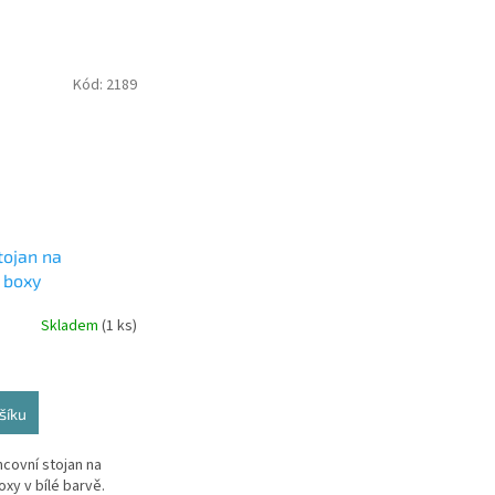
Kód:
2189
tojan na
 boxy
Skladem
(1 ks)
šíku
covní stojan na
oxy v bílé barvě.