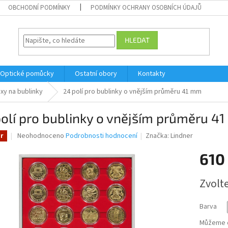
OBCHODNÍ PODMÍNKY
PODMÍNKY OCHRANY OSOBNÍCH ÚDAJŮ
HLEDAT
Optické pomůcky
Ostatní obory
Kontakty
xy na bublinky
24 polí pro bublinky o vnějším průměru 41 mm
olí pro bublinky o vnějším průměru 4
Průměrné
Neohodnoceno
Podrobnosti hodnocení
Značka:
Lindner
r
hodnocení
produktu
610
je
0,0
Měrná
Zvolt
z
cena:
5
hvězdiček.
Barva
Můžeme d