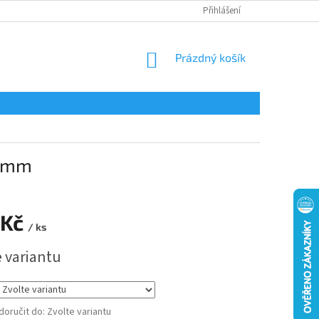
Přihlášení
NÁKUPNÍ
Prázdný košík
KOŠÍK
1 mm
 Kč
/ ks
e variantu
oručit do:
Zvolte variantu