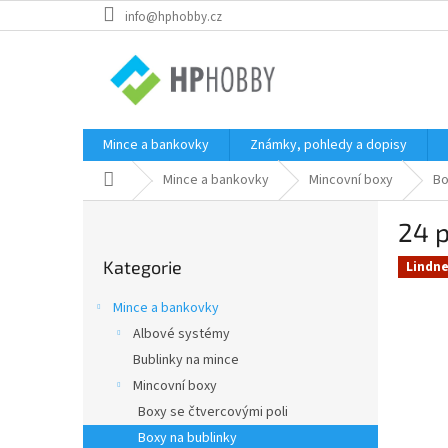
Přejít
info@hphobby.cz
na
obsah
Mince a bankovky
Známky, pohledy a dopisy
Domů
Mince a bankovky
Mincovní boxy
Bo
P
24 p
o
Přeskočit
s
Kategorie
kategorie
Lindne
t
r
Mince a bankovky
a
Albové systémy
n
Bublinky na mince
n
í
Mincovní boxy
p
Boxy se čtvercovými poli
a
Boxy na bublinky