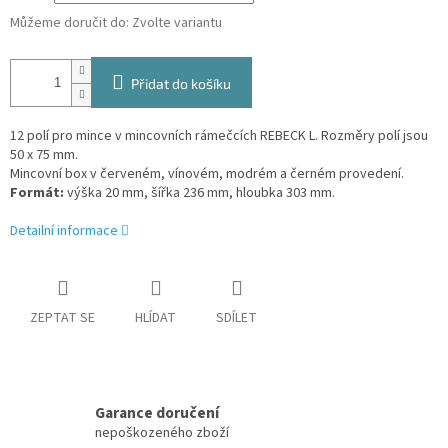
Můžeme doručit do:
Zvolte variantu
Přidat do košíku
12 polí pro mince v mincovních rámečcích REBECK L. Rozměry polí jsou
50 x 75 mm.
Mincovní box v červeném, vínovém, modrém a černém provedení.
Formát:
výška 20 mm, šířka 236 mm, hloubka 303 mm.
Detailní informace
ZEPTAT SE
HLÍDAT
SDÍLET
Garance doručení
nepoškozeného zboží