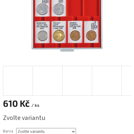
610 Kč
/ ks
Měrná
Zvolte variantu
cena:
Barva