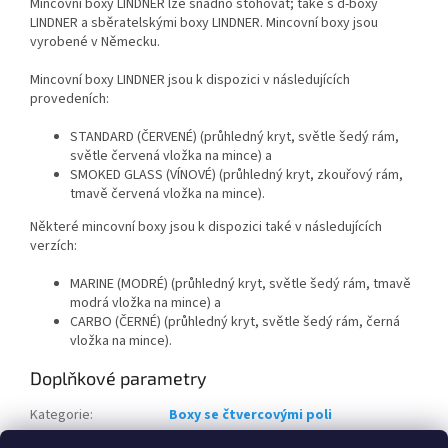
Mincovní boxy LINDNER lze snadno stohovat; také s d-boxy
LINDNER a sběratelskými boxy LINDNER. Mincovní boxy jsou
vyrobené v Německu.
Mincovní boxy LINDNER jsou k dispozici v následujících
provedeních:
STANDARD (ČERVENÉ) (průhledný kryt, světle šedý rám,
světle červená vložka na mince) a
SMOKED GLASS (VÍNOVÉ) (průhledný kryt, zkouřový rám,
tmavě červená vložka na mince).
Některé mincovní boxy jsou k dispozici také v následujících
verzích:
MARINE (MODRÉ) (průhledný kryt, světle šedý rám, tmavě
modrá vložka na mince) a
CARBO (ČERNÉ) (průhledný kryt, světle šedý rám, černá
vložka na mince).
Doplňkové parametry
Kategorie
:
Boxy se čtvercovými poli
Záruka
:
2 roky