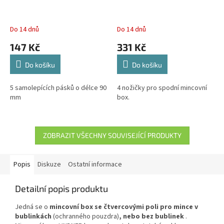
Do 14 dnů
Do 14 dnů
147 Kč
331 Kč
Do košíku
Do košíku
5 samolepících pásků o délce 90
4 nožičky pro spodní mincovní
mm
box.
ZOBRAZIT VŠECHNY SOUVISEJÍCÍ PRODUKTY
Popis
Diskuze
Ostatní informace
Detailní popis produktu
Jedná se o
mincovní box se čtvercovými poli pro mince v
bublinkách
(ochranného pouzdra)
, nebo bez bublinek
.