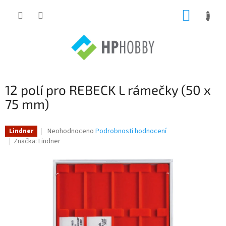
Přejít
NÁKUP
na
obsah
KOŠÍK
12 polí pro REBECK L rámečky (50 x
75 mm)
Průměrné
Neohodnoceno
Podrobnosti hodnocení
Lindner
hodnocení
Značka:
Lindner
produktu
je
0,0
z
5
hvězdiček.