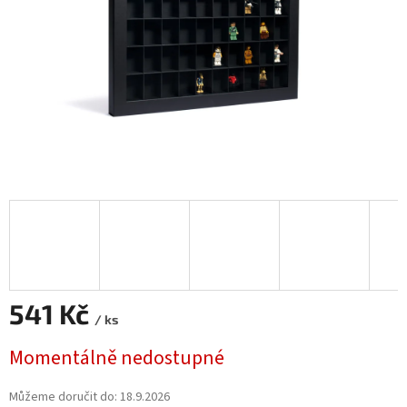
541 Kč
/ ks
Měrná
Momentálně nedostupné
cena:
Můžeme doručit do:
18.9.2026