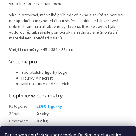
viditelné i při zavřeném boxu.
Víko je otevírací, má velké průhledové okno a zavírá se pomocí
nenápadného magnetického uzávěru – sbírka je tak zároveň
dobře chráněná a atraktivně vystavená. Box lze zavěsit jak
vodorovně, tak i svisle pomocí ok na zadní straně (montážní
materiál není součástí balení).
Vnější rozměry:
445 × 384 × 38 mm
Vhodné pro
Sběratelské figurky Lego
Figurky Minecraft
Mini Creatures od Schleich
Doplňkové parametry
Kategorie
:
LEGO figurky
Záruka
:
2 roky
Hmotnost
:
0.2 kg
Výrobce
:
Leuchtturm
Tento web používá soubory cookie. Dalším procházením
Kód výrobce
:
373295