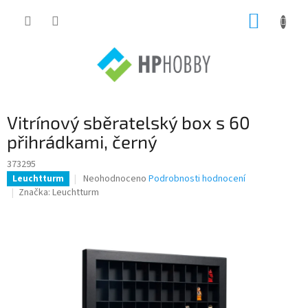
Přejít
NÁKUP
na
obsah
KOŠÍK
Vitrínový sběratelský box s 60
přihrádkami, černý
373295
Průměrné
Neohodnoceno
Podrobnosti hodnocení
Leuchtturm
hodnocení
Značka:
Leuchtturm
produktu
je
0,0
z
5
hvězdiček.