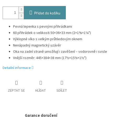
Přidat do košíku
Pevná lepenka s pevnými přihrádkami
60 přihrádek o velikosti 50×36×33 mm (2×1⅜×1¼")
Výklopné víko s velkým průhledovým oknem
Nenápadný magnetický uzávěr
Oka na zadní straně umožňují i zavěšení – vodorovně i svisle
Vnější rozměr: 445×384×38 mm (17½×15⅛×1½")
Detailní informace
ZEPTAT SE
HLÍDAT
SDÍLET
Garance doručení