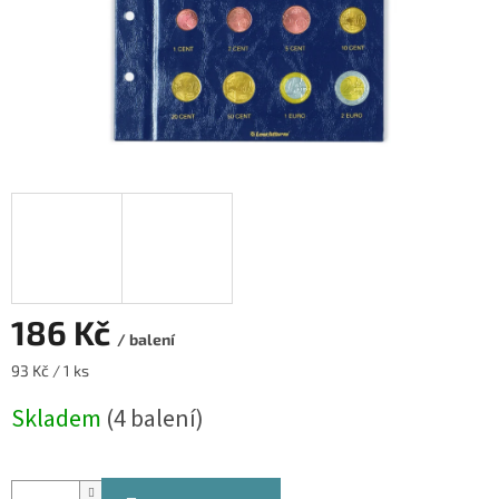
186 Kč
/ balení
Měrná
93 Kč / 1 ks
cena:
Skladem
(4 balení)