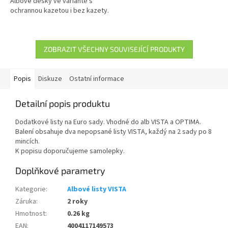
Albové desky ve variantě s
ochrannou kazetou i bez kazety.
ZOBRAZIT VŠECHNY SOUVISEJÍCÍ PRODUKTY
Popis
Diskuze
Ostatní informace
Detailní popis produktu
Dodatkové listy na Euro sady. Vhodné do alb VISTA a OPTIMA.
Balení obsahuje dva nepopsané listy VISTA, každý na 2 sady po 8
mincích.
K popisu doporučujeme samolepky.
Doplňkové parametry
Kategorie
:
Albové listy VISTA
Záruka
:
2 roky
Hmotnost
:
0.26 kg
EAN
:
4004117149573