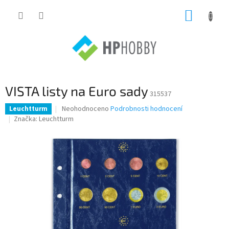
Přejít
NÁKUP
na
obsah
KOŠÍK
VISTA listy na Euro sady
315537
Průměrné
Neohodnoceno
Podrobnosti hodnocení
Leuchtturm
hodnocení
Značka:
Leuchtturm
produktu
je
0,0
z
5
hvězdiček.