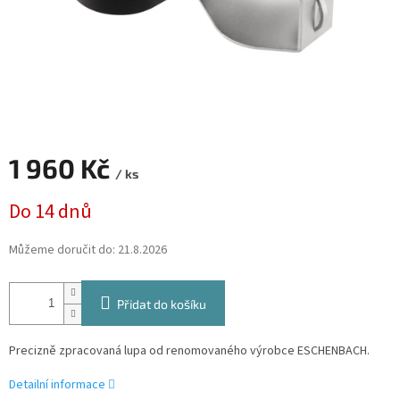
1 960 Kč
/ ks
Měrná
Do 14 dnů
cena:
Můžeme doručit do:
21.8.2026
Přidat do košíku
Precizně zpracovaná lupa od renomovaného výrobce ESCHENBACH.
Detailní informace