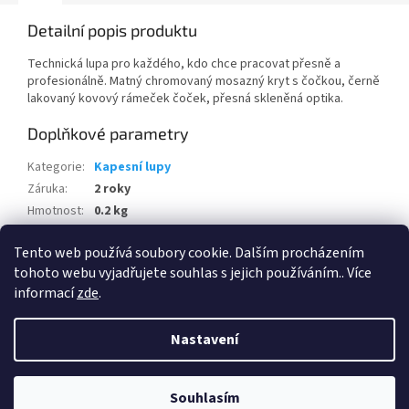
Detailní popis produktu
Technická lupa pro každého, kdo chce pracovat přesně a
profesionálně. Matný chromovaný mosazný kryt s čočkou, černě
lakovaný kovový rámeček čoček, přesná skleněná optika.
Doplňkové parametry
Kategorie
:
Kapesní lupy
Záruka
:
2 roky
Hmotnost
:
0.2 kg
Průměr
:
15 mm
Tento web používá soubory cookie. Dalším procházením
Zvětšení
:
12x
tohoto webu vyjadřujete souhlas s jejich používáním.. Více
informací
zde
.
Z
á
Nastavení
Vytvořil Shoptet
p
a
t
Souhlasím
Copyright 2026
HPhobby s.r.o.
. Všechna práva vyhrazena.
í