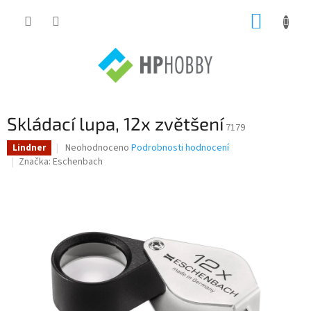
Přejít
NÁKUP
na
obsah
KOŠÍK
Skládací lupa, 12x zvětšení
7179
Průměrné
Neohodnoceno
Podrobnosti hodnocení
Lindner
hodnocení
Značka:
Eschenbach
produktu
je
0,0
z
5
hvězdiček.