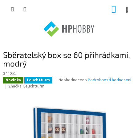
Přejít
NÁKUP
na
obsah
KOŠÍK
Sběratelský box se 60 přihrádkami,
modrý
344051
Průměrné
Neohodnoceno
Podrobnosti hodnocení
Novinka
Leuchtturm
hodnocení
Značka:
Leuchtturm
produktu
je
0,0
z
5
hvězdiček.