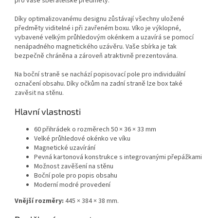
pro vaše sběratelské předměty.
Díky optimalizovanému designu zůstávají všechny uložené
předměty viditelné i při zavřeném boxu. Víko je výklopné,
vybavené velkým průhledovým okénkem a uzavírá se pomocí
nenápadného magnetického uzávěru. Vaše sbírka je tak
bezpečně chráněna a zároveň atraktivně prezentována.
Na boční straně se nachází popisovací pole pro individuální
označení obsahu. Díky očkům na zadní straně lze box také
zavěsit na stěnu.
Hlavní vlastnosti
60 přihrádek o rozměrech 50 × 36 × 33 mm
Velké průhledové okénko ve víku
Magnetické uzavírání
Pevná kartonová konstrukce s integrovanými přepážkami
Možnost zavěšení na stěnu
Boční pole pro popis obsahu
Moderní modré provedení
Vnější rozměry:
445 × 384 × 38 mm.