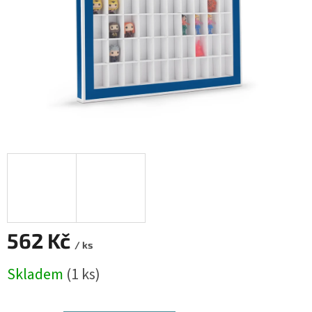
562 Kč
/ ks
Měrná
Skladem
(1 ks)
cena: