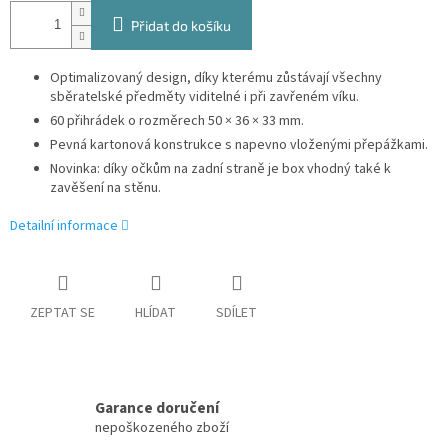
Přidat do košíku
Optimalizovaný design, díky kterému zůstávají všechny
sběratelské předměty viditelné i při zavřeném víku.
60 přihrádek o rozměrech 50 × 36 × 33 mm.
Pevná kartonová konstrukce s napevno vloženými přepážkami.
Novinka: díky očkům na zadní straně je box vhodný také k
zavěšení na stěnu.
Detailní informace
ZEPTAT SE
HLÍDAT
SDÍLET
Garance doručení
nepoškozeného zboží