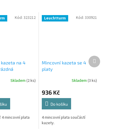
Kód:
323212
Kód:
330921
urm
Leuchtturm
Další
 kazeta na 4
Mincovní kazeta se 4
produkt
prázdná
platy
Skladem
(2 ks)
Skladem
(3 ks)
936 Kč
šíku
Do košíku
 4 mincovní plata
4 mincovní plata součástí
kazety.