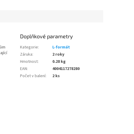
Doplňkové parametry
šim
Kategorie
:
L-formát
jící
Záruka
:
2 roky
Hmotnost
:
0.28 kg
EAN
:
4004117278280
Počet v balení
:
2 ks