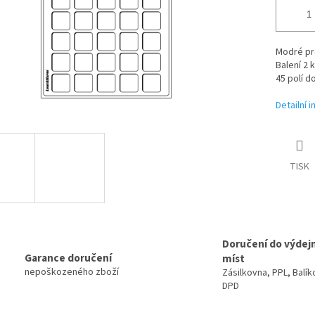
Modré pr
Balení 2 
45 polí d
Detailní 
TISK
Doručení do výdej
Garance doručení
míst
nepoškozeného zboží
Zásilkovna, PPL, Balík
DPD