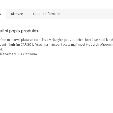
s
Diskuze
Ostatní informace
ailní popis produktu
zíme mincovní plata ve formátu L v různých provedeních, které se hodí k na
ovním kufrům CARGO L. Všechna mincovní plata mají modrý povrch připomína
t.
ší formát:
334 x 220 mm