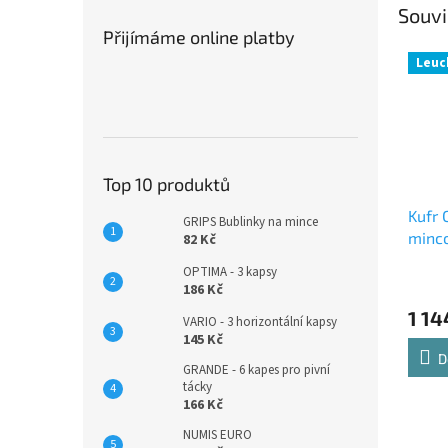
Souvi
Přijímáme online platby
Leuc
Top 10 produktů
Kufr 
GRIPS Bublinky na mince
minco
82 Kč
OPTIMA - 3 kapsy
186 Kč
1 14
VARIO - 3 horizontální kapsy
145 Kč
D
GRANDE - 6 kapes pro pivní
tácky
166 Kč
NUMIS EURO