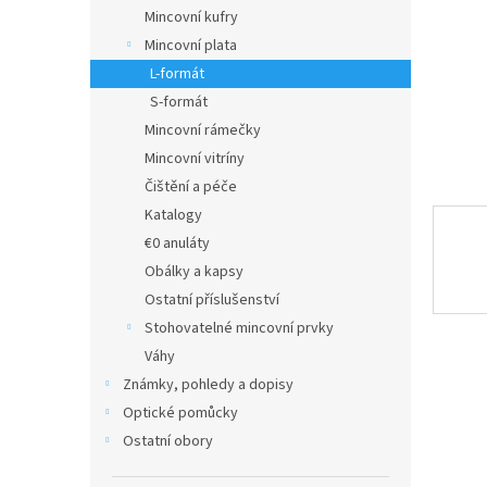
n
Mincovní kufry
e
Mincovní plata
l
L-formát
S-formát
Mincovní rámečky
Mincovní vitríny
Čištění a péče
Katalogy
€0 anuláty
Obálky a kapsy
Ostatní příslušenství
Stohovatelné mincovní prvky
Váhy
Známky, pohledy a dopisy
Optické pomůcky
Ostatní obory