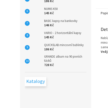
186 Kč
NUMIS K50
Popi
145 Kč
BASIC kapsy na bankovky
146 Kč
Det
VARIO - 2 horizontální kapsy
145 Kč
Nabí
minc
QUICKSLAB mincovní bublinky
same
186 Kč
Vněj
GRANDE album na 90 pivních
tácků
728 Kč
Katalogy