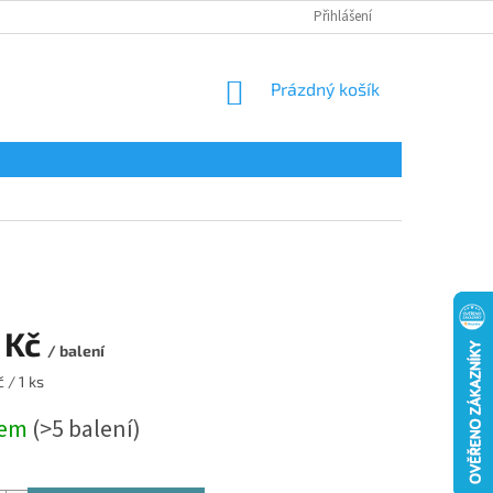
Přihlášení
NÁKUPNÍ
Prázdný košík
KOŠÍK
 Kč
/ balení
 / 1 ks
dem
(>5 balení)