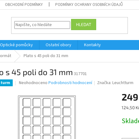
OBCHODNÍ PODMÍNKY
PODMÍNKY OCHRANY OSOBNÍCH ÚDAJŮ
HLEDAT
Optické pomůcky
Ostatní obory
Kontakty
formát
Plato s 45 poli do 31 mm
o s 45 poli do 31 mm
317701
Průměrné
Neohodnoceno
Podrobnosti hodnocení
Značka:
Leuchtturm
tturm
hodnocení
produktu
249
je
0,0
Měrná
124,50 Kč
z
cena:
5
Skla
hvězdiček.