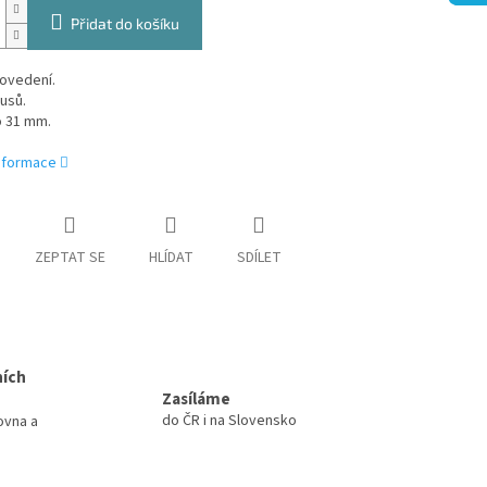
Přidat do košíku
ovedení.
kusů.
o 31 mm.
informace
ZEPTAT SE
HLÍDAT
SDÍLET
ních
Zasíláme
do ČR i na Slovensko
ovna a