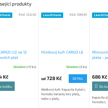
sející produkty
Kód:
322142
Kód:
306163
htturm
Leuchtturm
Leuchtt
CARGO L12 na 12
Hliníkový kufr CARGO L6
Mincovní
vních plat
plata - 
Skladem
(>5 ks)
Skladem
(3 ks)
4 Kč
686 Kč
728 Kč
od
DETAIL
o košíku
Do ko
Hliníkový kufr. Kapacita 6 plat L-
formátu Varianty bez platy,
Kapacita až
nebo s platy.
formátu L.