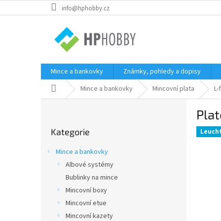
Přejít
info@hphobby.cz
na
obsah
Mince a bankovky
Známky, pohledy a dopisy
Domů
Mince a bankovky
Mincovní plata
L-
P
Plat
o
Přeskočit
s
Kategorie
kategorie
Leuch
t
r
Mince a bankovky
a
Albové systémy
n
Bublinky na mince
n
í
Mincovní boxy
p
Mincovní etue
a
Mincovní kazety