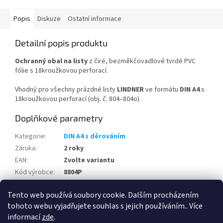
Popis
Diskuze
Ostatní informace
Detailní popis produktu
Ochranný obal na listy
z čiré, bezměkčovadlové tvrdé PVC
fólie s 18kroužkovou perforací.
Vhodný pro všechny prázdné listy
LINDNER
ve formátu
DIN A4
s
18kroužkovou perforací (obj. č. 804–804o).
Doplňkové parametry
Kategorie
:
DIN A4 s děrováním
Záruka
:
2 roky
EAN
:
Zvolte variantu
Kód výrobce
:
8804P
Výrobce
:
Lindner
Tento web používá soubory cookie. Dalším procházením
Počet v balení
:
10 ks
tohoto webu vyjadřujete souhlas s jejich používáním.. Více
informací
zde
.