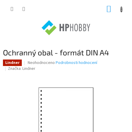
Přejít
NÁKUP
na
obsah
KOŠÍK
Ochranný obal - formát DIN A4
Průměrné
Neohodnoceno
Podrobnosti hodnocení
Lindner
hodnocení
Značka:
Lindner
produktu
je
0,0
z
5
hvězdiček.