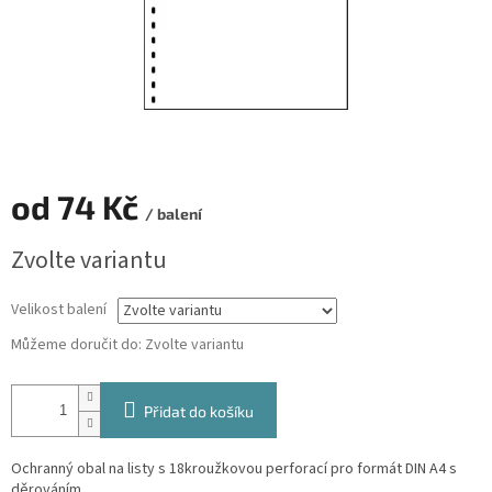
od
74 Kč
/ balení
Měrná
Zvolte variantu
cena:
Velikost balení
Můžeme doručit do:
Zvolte variantu
Přidat do košíku
Ochranný obal na listy s 18kroužkovou perforací pro formát DIN A4 s
děrováním