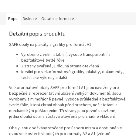
Popis
Diskuze
Ostatní informace
Detailní popis produktu
SAFE obaly na plakáty a grafiky pro formát A1
Vyrobeno z velmi stabilní, vysoce transparentní a
bezftalátové tvrdé fólie
3 strany svařené, 1 dlouhá strana otevřená
Ideální pro velkoformátové grafiky, plakáty, dokumenty,
technické výkresy a další
Velkoformátové obaly SAFE pro formát A1 jsou navrženy pro
bezpečné a reprezentativní uložení velkých dokumentů. Jsou
vyrobeny z mimořádně pevné, vysoce průhledné a bezftalátové
tvrdé fólie, která chrání obsah před prachem, nečistotami a
mechanickým poškozením. Tři strany jsou pevně uzavřené,
jedna dlouhá strana zůstává otevřená pro snadné vkládání.
Obaly jsou dodávány stočené pro úsporu místa a dostupné ve
dvou velikostech vhodných pro formáty A2 a A1 (včetně