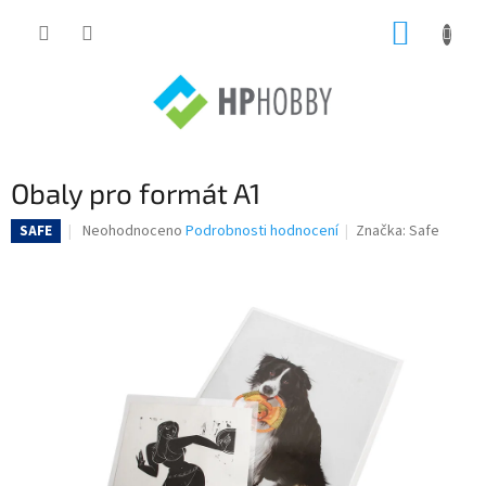
Přejít
NÁKUP
na
obsah
KOŠÍK
Obaly pro formát A1
Průměrné
Neohodnoceno
Podrobnosti hodnocení
Značka:
Safe
SAFE
hodnocení
produktu
je
0,0
z
5
hvězdiček.