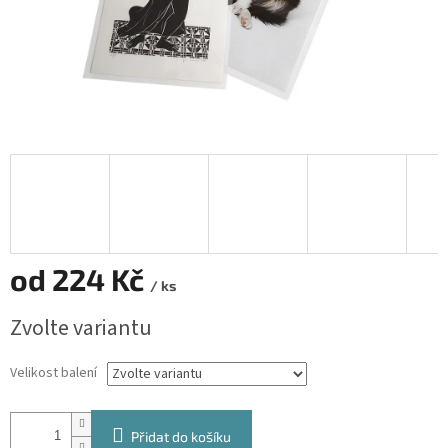
od
224 Kč
/ ks
Měrná
Zvolte variantu
cena:
Velikost balení
Přidat do košíku