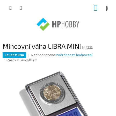
Přejít
NÁKUP
na
obsah
KOŠÍK
Mincovní váha LIBRA MINI
344222
Průměrné
Neohodnoceno
Podrobnosti hodnocení
Leuchtturm
hodnocení
Značka:
Leuchtturm
produktu
je
0,0
z
5
hvězdiček.