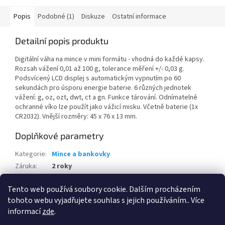
Popis
Podobné (1)
Diskuze
Ostatní informace
Detailní popis produktu
Digitální váha na mince v mini formátu - vhodná do každé kapsy.
Rozsah vážení 0,01 až 100 g, tolerance měření +/- 0,03 g.
Podsvícený LCD displej s automatickým vypnutím po 60
sekundách pro úsporu energie baterie. 6 různých jednotek
vážení: g, oz, ozt, dwt, ct a gn. Funkce tárování. Odnímatelné
ochranné víko lze použít jako vážicí misku. Včetně baterie (1x
CR2032). Vnější rozměry: 45 x 76 x 13 mm.
Doplňkové parametry
Kategorie
:
Mince a bankovky
Záruka
:
2 roky
Hmotnost
:
0.05 kg
Tento web používá soubory cookie. Dalším procházením
EAN
:
4004117419263
tohoto webu vyjadřujete souhlas s jejich používáním.. Více
informací
zde
.
Z