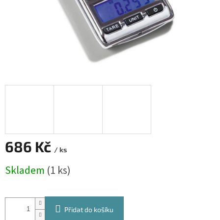
686 Kč
/ ks
Měrná
Skladem
(1 ks)
cena:
Přidat do košíku