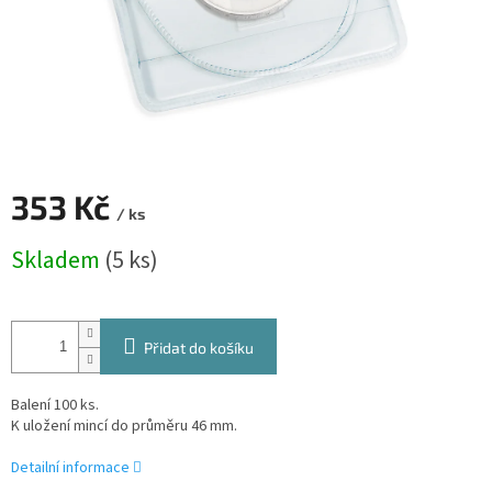
353 Kč
/ ks
Měrná
Skladem
(5 ks)
cena:
Přidat do košíku
Balení 100 ks.
K uložení mincí do průměru 46 mm.
Detailní informace