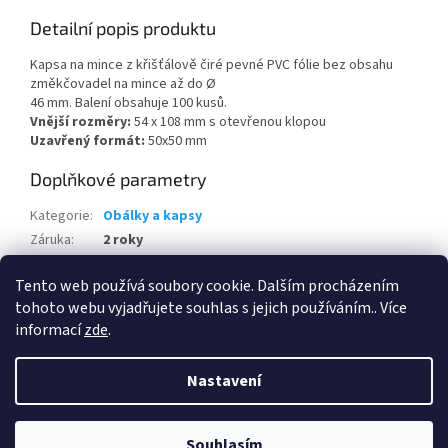
Detailní popis produktu
Kapsa na mince z křišťálově čiré pevné PVC fólie bez obsahu
změkčovadel na mince až do Ø
46 mm. Balení obsahuje 100 kusů.
Vnější rozměry:
54 x 108 mm s otevřenou klopou
Uzavřený formát:
50x50 mm
Doplňkové parametry
Kategorie
:
Obálky a kapsy
Záruka
:
2 roky
Hmotnost
:
0.2 kg
Tento web používá soubory cookie. Dalším procházením
EAN
:
4004117166877
tohoto webu vyjadřujete souhlas s jejich používáním.. Více
informací
zde
.
Z
á
Nastavení
Vytvořil Shoptet
p
a
t
Souhlasím
Copyright 2026
HPhobby s.r.o.
. Všechna práva vyhrazena.