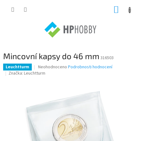
Přejít
NÁKUP
na
obsah
KOŠÍK
Mincovní kapsy do 46 mm
316503
Průměrné
Neohodnoceno
Podrobnosti hodnocení
Leuchtturm
hodnocení
Značka:
Leuchtturm
produktu
je
0,0
z
5
hvězdiček.