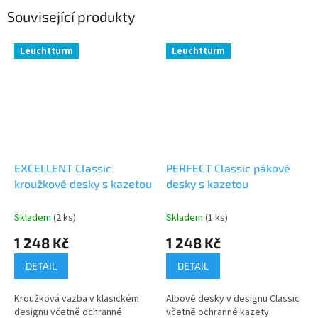
Související produkty
Leuchtturm
Leuchtturm
EXCELLENT Classic
PERFECT Classic pákové
kroužkové desky s kazetou
desky s kazetou
Skladem
(2 ks)
Skladem
(1 ks)
1 248 Kč
1 248 Kč
DETAIL
DETAIL
Kroužková vazba v klasickém
Albové desky v designu Classic
designu včetně ochranné
včetně ochranné kazety