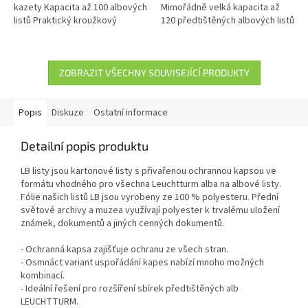
kazety Kapacita až 100 albových
Mimořádně velká kapacita až
listů Praktický kroužkový
120 předtištěných albových listů
mechanismus Vysoce kvalitní
Praktický mechanismus Vysoce
materiály s prvotřídním
kvalitní materiály v...
zpracováním
ZOBRAZIT VŠECHNY SOUVISEJÍCÍ PRODUKTY
Popis
Diskuze
Ostatní informace
Detailní popis produktu
LB listy jsou kartonové listy s přivařenou ochrannou kapsou ve
formátu vhodného pro všechna Leuchtturm alba na albové listy.
Fólie našich listů LB jsou vyrobeny ze 100 % polyesteru. Přední
světové archivy a muzea využívají polyester k trvalému uložení
známek, dokumentů a jiných cenných dokumentů.
- Ochranná kapsa zajišťuje ochranu ze všech stran.
- Osmnáct variant uspořádání kapes nabízí mnoho možných
kombinací.
- Ideální řešení pro rozšíření sbírek předtištěných alb
LEUCHTTURM.