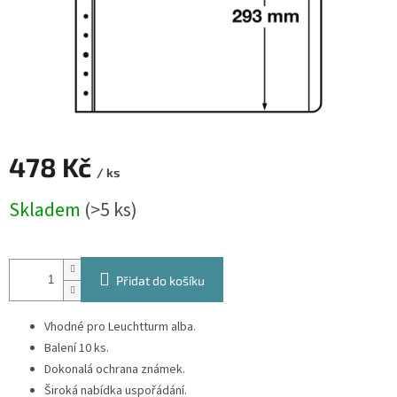
478 Kč
/ ks
Měrná
Skladem
(>5 ks)
cena:
Přidat do košíku
Vhodné pro Leuchtturm alba.
Balení 10 ks.
Dokonalá ochrana známek.
Široká nabídka uspořádání.