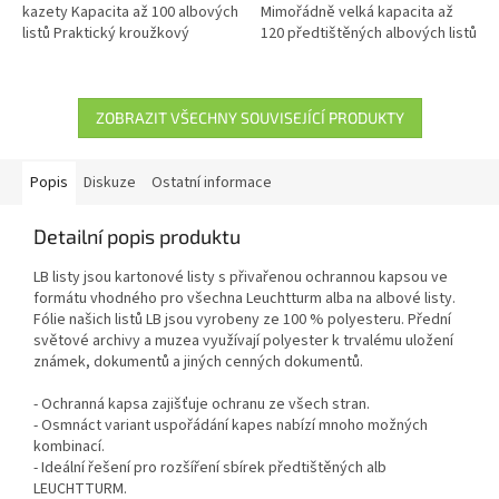
kazety Kapacita až 100 albových
Mimořádně velká kapacita až
listů Praktický kroužkový
120 předtištěných albových listů
mechanismus Vysoce kvalitní
Praktický mechanismus Vysoce
materiály s prvotřídním
kvalitní materiály v...
zpracováním
ZOBRAZIT VŠECHNY SOUVISEJÍCÍ PRODUKTY
Popis
Diskuze
Ostatní informace
Detailní popis produktu
LB listy jsou kartonové listy s přivařenou ochrannou kapsou ve
formátu vhodného pro všechna Leuchtturm alba na albové listy.
Fólie našich listů LB jsou vyrobeny ze 100 % polyesteru. Přední
světové archivy a muzea využívají polyester k trvalému uložení
známek, dokumentů a jiných cenných dokumentů.
- Ochranná kapsa zajišťuje ochranu ze všech stran.
- Osmnáct variant uspořádání kapes nabízí mnoho možných
kombinací.
- Ideální řešení pro rozšíření sbírek předtištěných alb
LEUCHTTURM.