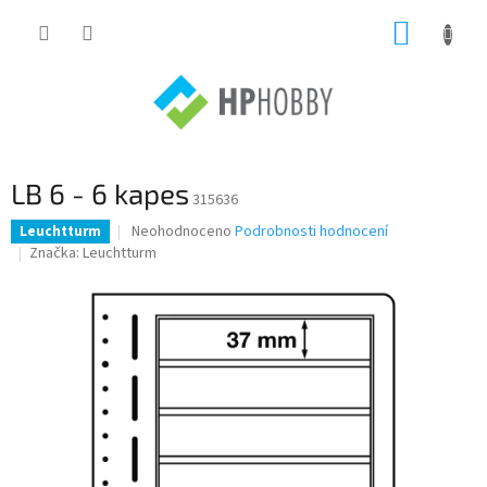
Přejít
NÁKUP
na
obsah
KOŠÍK
LB 6 - 6 kapes
315636
Průměrné
Neohodnoceno
Podrobnosti hodnocení
Leuchtturm
hodnocení
Značka:
Leuchtturm
produktu
je
0,0
z
5
hvězdiček.