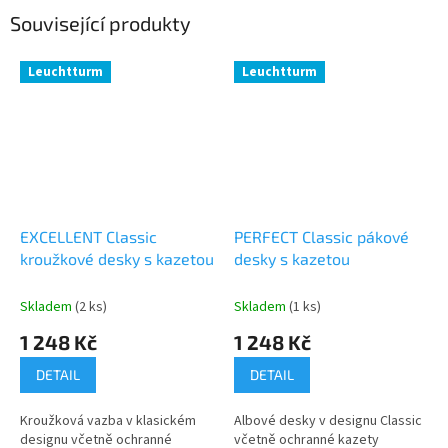
Související produkty
Leuchtturm
Leuchtturm
EXCELLENT Classic
PERFECT Classic pákové
kroužkové desky s kazetou
desky s kazetou
Skladem
(2 ks)
Skladem
(1 ks)
1 248 Kč
1 248 Kč
DETAIL
DETAIL
Kroužková vazba v klasickém
Albové desky v designu Classic
designu včetně ochranné
včetně ochranné kazety