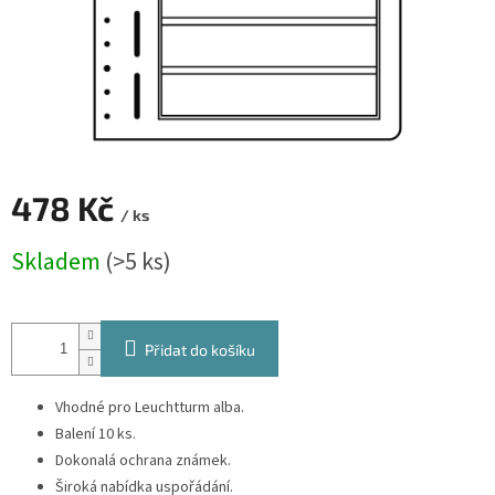
478 Kč
/ ks
Měrná
Skladem
(>5 ks)
cena:
Přidat do košíku
Vhodné pro Leuchtturm alba.
Balení 10 ks.
Dokonalá ochrana známek.
Široká nabídka uspořádání.